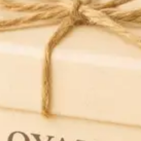
narudžbe dostavljaju se do ulaza u stambeni ili poslovni objekt željene
adrese, uz pažljivo pakiranje i provjeru svake pošiljke prije slanja.
Za naručenu robu koja se plaća pouzećem, dostava se naplaćuje
4,50 €
, dok
je
besplatna
za narudžbe iznad
50 €
. U slučaju većih količina ambalaže,
staklenih spremnika ili sirovina, umjesto poštarine naplaćuje se iznos
osiguranja pošiljke.
Narudžbe se u pravilu isporučuju u roku od
3 do 6 radnih dana
, ovisno o
raspoloživosti proizvoda i trenutnom opterećenju dostavne službe. Status
vaše narudžbe možete u svakom trenutku provjeriti prijavom u
Moj račun
na
stranici Kemig4U.
Ako trebate dodatne informacije, naš tim stoji vam na raspolaganju putem
stranice
Kontakt
SLOVENIJA
DOSTAVA PUTEM SLUŽBE GLS -