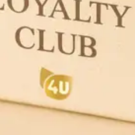
SLOVENIJA
Za kupce iz Slovenije, dostava Kemig4U također se vrši putem GLS službe.
Trošak dostave iznosi
9,90 €
, dok je dostava besplatna za narudžbe iznad
80 €
. Prosječni rok isporuke iznosi
3 do 6 radnih dana
, a sve pošiljke pažljivo
su zapakirane kako bi stigle u savršenom stanju.
Ako želite saznati više o našim proizvodima ili naučiti kako koristiti
kozmetičke sirovine, posjetite stranicu
Video tutorijali
. Ondje prikazujemo
praktične primjere i savjete za izradu prirodne kozmetike s našim
proizvodima iz
online trgovine
.
Dostava Kemig4U putem
GLS službe
osigurava kvalitetnu, sigurnu i brzu
isporuku svake narudžbe. Naš cilj je omogućiti jednostavno i ugodno
iskustvo kupnje za sve kupce u Hrvatskoj i Sloveniji.