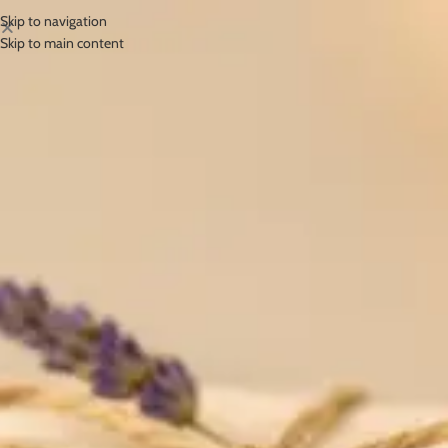
Skip to navigation
Skip to main content
Dostava
Početna
/
Dostava
HRVATSKA
DOSTAVA PUTEM SLUŽBE GLS -
HRVATSKA
Dostava Kemig4U u Hrvatskoj obavlja se putem pouzdane dostavne službe
GLS Hrvatska
, koja jamči sigurnu, brzu i preciznu isporuku pošiljaka. Sve