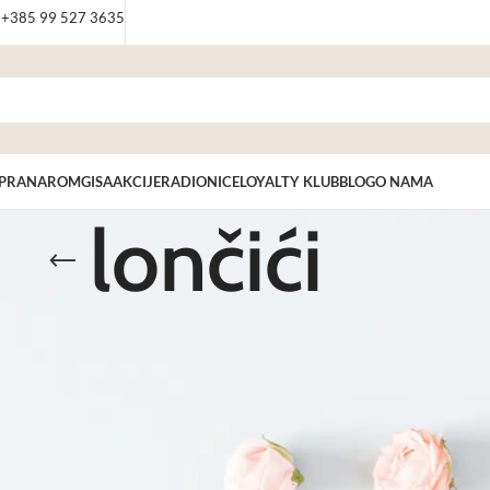
: +385 99 527 3635
PRANAROM
GISA
AKCIJE
RADIONICE
LOYALTY KLUB
BLOG
O NAMA
lončići
e pripravke. U ovoj kategoriji Kemig4U webshopa pronaći ćete širok izbor lon
no pakiranje. Svaki proizvod odlikuje se kvalitetnom izradom, izdržljivošću i j
nosti često se koriste i u edukacijske ili profesionalne svrhe.
ća na vašu adresu. Otkrijte našu ponudu i odaberite ambalažu koja će osigur