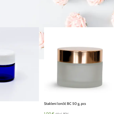
Stakleni lončić BC 50 g, pcs
1.00
€
uključ. PDV