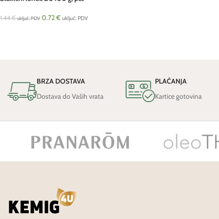
0.72
€
1.44
€
uključ. PDV
uključ. PDV
BRZA DOSTAVA
PLAĆANJA
Dostava do Vaših vrata
Kartice gotovina