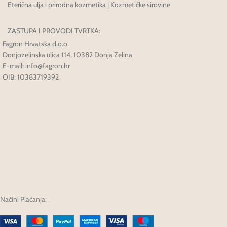
Eterična ulja i prirodna kozmetika | Kozmetičke sirovine
ZASTUPA I PROVODI TVRTKA:
Fagron Hrvatska d.o.o.
Donjozelinska ulica 114, 10382 Donja Zelina
E-mail: info@fagron.hr
OIB: 10383719392
Načini Plaćanja: