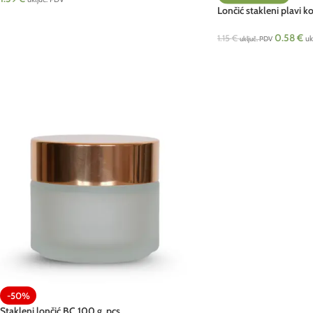
Lončić stakleni plavi k
0.58
€
1.15
€
uk
uključ. PDV
-50%
Stakleni lončić BC 100 g, pcs