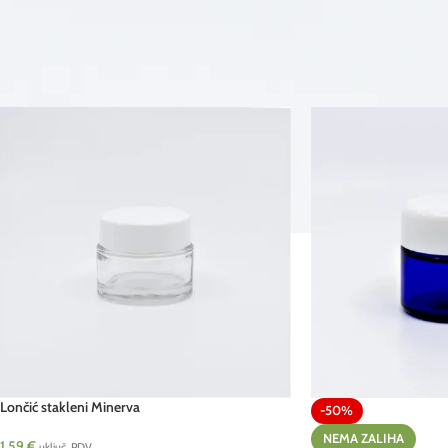
kozmetičkih proizvoda.
Početna
/
Proizvodi
/
ambalaža
/
staklena
/
lončići
Lončić stakleni Minerva
-50%
NEMA ZALIHA
1.59
€
uključ. PDV