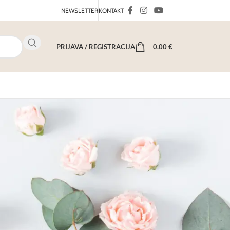
NEWSLETTER
KONTAKT
PRIJAVA / REGISTRACIJA
0.00
€
čića izrađenih od kvalitetnog stakla, dostupnih u
ednostavnošću korištenja.
ati funkcionalno i estetski privlačno pakiranje vaših