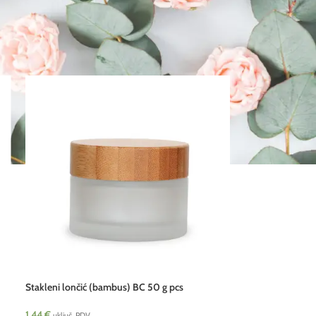
Stakleni lončić (bambus) BC 50 g pcs
1.44
€
uključ. PDV