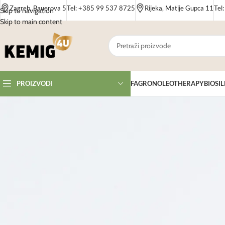
Zagreb, Bauerova 5
Tel: +385 99 537 8725
Rijeka, Matije Gupca 11
Tel
Skip to navigation
Skip to main content
FAGRON
OLEOTHERAPY
BIOSIL
PROIZVODI
Stakleni lončići koriste se kao ambalaža za kreme, balzame i druge kozmetičk
različitim veličinama i dizajnima.
Ponuda uključuje prozirne i obojene lončiće koji osiguravaju praktično i sigur
Stakleni lončići prikladni su za različite vrste formulacija, a zbog svoje praktič
Kemig4U webshop omogućuje jednostavnu kupnju i brzu dostavu staklenih lonči