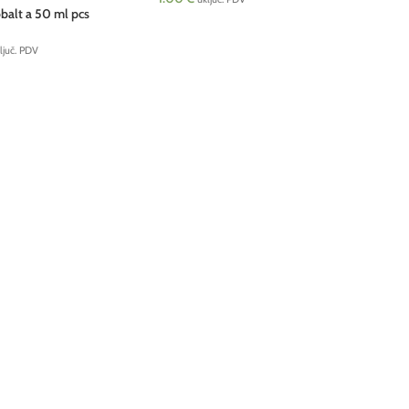
obalt a 50 ml pcs
ljuč. PDV