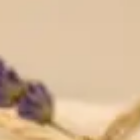
ZAŠTO CLEODERM?
Cleoderm krema sadrži visokovrijedne sastojke koji potiču regeneraciju kože
te djeluju protuupalno, antioksidativno i antibakterijski.
Odlicna razmazivost, lagani osjecaj na koži, brza apsorpcija.
Prikladna za njegu osjetljive kože sklone raznim dermatološkim stanjima
Airless pakiranje štiti proizvod od kontaminacije tijekom svakodnevne
uporabe
AKTIVNI SASTOJCI
Ekstrakt lista Cleome gynandra
Hijaluronska kiselina
Bisabolol
Vitamin E
Peptidi
Karite maslac
Ulja jojobe, avokada i kokosa
Eterična ulja cvijeta šipka, lavande, čajevca i ružmarina