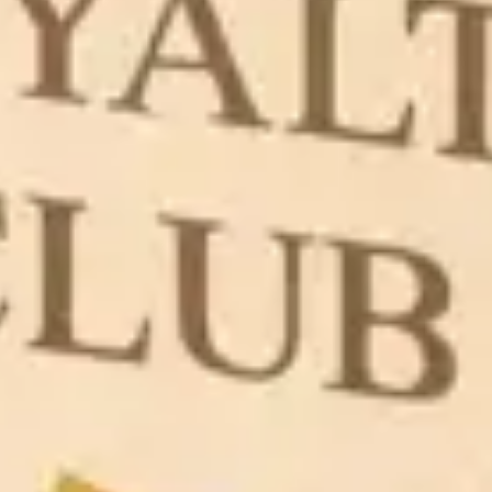
melanocita, stanica odgovornih za pigmentaciju kože1
PREDNOSTI PIGMERISE
Pogodan za korištenje kod djece i za primjenu na
osjetljivim područjima kože (uključujući lice i genitalije)
Može se kombinirati s fototerapijom
Jednostavan za primjenu
FAGRON PROIZVODI