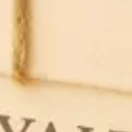
kupi
ŠTO JE PIGMERISE MD?
Medicinski proizvod klase I koji se koristi kao dodatna terapija
u liječenju kože s diskromijom, naročito kod depigmentacije
kože uzrokovane vitiligom.
Inovativna formula u kremi s liposomima osigurava potpunu i
bržu apsorpciju.
KAKO DJELUJE?
Pigmerise® MD sadrži prirodni fitokompleks dobiven iz crnog
papra (Piper Nigrum L.) u visokoj koncentraciji, koji štiti
kožu od oksidativnog stresa te indirektno potiče stvaranje