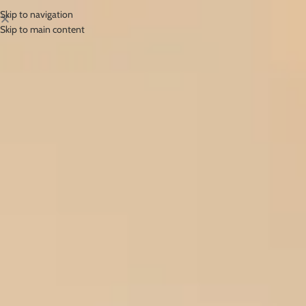
Skip to navigation
Skip to main content
Fagron
Početna
/
Fagron
SKIN REBALANCING CREAM
Cleoderm™
Za vraćanje
ravnoteže koži
kupi
SAZNAJ VIŠE