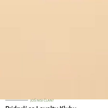
Avokado ulje hladno tiješteno
-30%
(Persea gratissima)
Avokado rafinirani AKCIJA
8.15
€
–
26.83
€
uključ. PDV
6.04
€
–
35.75
€
uključ. PDV
ODABERI OPCIJE
4.23
€
–
25.03
€
uključ. PDV
ODABERI OPCIJE
JOŠ NISI ČLAN?