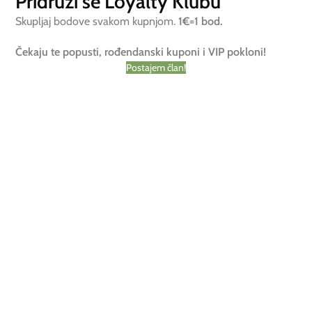
Pridruži se Loyalty Klubu
Skupljaj bodove svakom kupnjom.
1€=1 bod.
Čekaju te popusti, rođendanski kuponi i VIP pokloni!
Postajem član!
Bademovo ulje hladno tiješteno
Bademovo ulje kozmetičko
djevičansko (Prunus amygdalus)
(Prunus amygdalus)
13.20
€
–
355.55
€
6.47
€
–
146.06
€
uključ. PDV
uključ. PDV
ODABERI OPCIJE
ODABERI OPCIJE
Belides
-50%