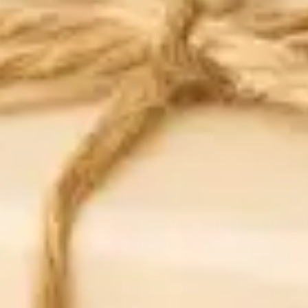
BENEFITI
Lagana, nekomedogena krema, posebno osmišljena za svakodnevnu njegu
osjetljive kože te kože sklone nepravilnostima i raznim dermatološkim
stanjima.
Potice obnavljanje kožne barijere.
Sprjecava transepidermalni gubitak vode i hidrira kožu.
Smanjuje proizvodnju sebuma.
LIPOSOMALNA KREMA
Pigmerise®
Inovativno rješenje kod
depigmentacije kože