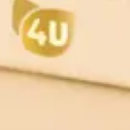
Aloe vera gel 10:1
NEMA ZALIHA
Alantoin (Allantoinum)
6.83
€
–
70.50
€
uključ. PDV
6.58
€
–
56.45
€
ODABERI OPCIJE
uključ. PDV
ODABERI OPCIJE
ANIS ZVJEZDASTI ETERIČNO
Argan ulje hladno tješteno (Argan
ULJE FAGRON
oleum)
3.65
€
–
149.05
€
47.74
€
–
198.33
€
uključ. PDV
uključ. PDV
ODABERI OPCIJE
ODABERI OPCIJE