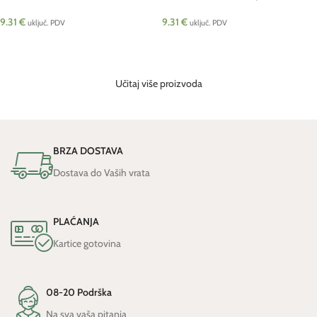
9.31
€
9.31
€
uključ. PDV
uključ. PDV
DODAJ U KOŠARICU
DODAJ U KOŠARICU
Učitaj više proizvoda
BRZA DOSTAVA
Dostava do Vaših vrata
PLAĆANJA
Kartice gotovina
08-20 Podrška
Na sva vaša pitanja