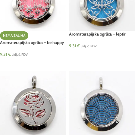
Aromaterapijska ogrlica – leptir
NEMA ZALIHA
Aromaterapijska ogrlica – be happy
9.31
€
uključ. PDV
9.31
€
DODAJ U KOŠARICU
uključ. PDV
PROČITAJ VIŠE