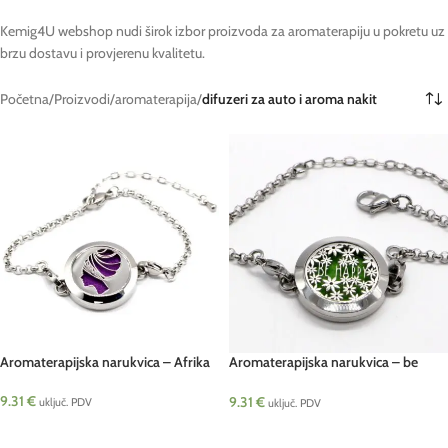
Kemig4U webshop nudi širok izbor proizvoda za aromaterapiju u pokretu uz
brzu dostavu i provjerenu kvalitetu.
Početna
/
Proizvodi
/
aromaterapija
/
difuzeri za auto i aroma nakit
Aromaterapijska narukvica – Afrika
Aromaterapijska narukvica – be
happy
9.31
€
9.31
€
uključ. PDV
uključ. PDV
DODAJ U KOŠARICU
DODAJ U KOŠARICU