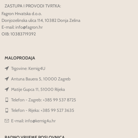
ZASTUPA I PROVODI TVRTKA:
Fagron Hrvatska d.o.o.
Donjozelinska ulica 114, 10382 Donja Zelina
E-mail: info@fagron.hr
OIB: 10383719392
MALOPRODAJA
Trgovine: Kemig4U
Antuna Bauera 5, 10000 Zagreb
Matije Gupca 11, 51000 Rijeka
Telefon - Zagreb: +385 99 537 8725
Telefon - Rijeka: +385 99 527 3635
E-mail: info@kemig4u.hr
RADNO VRIJEME POSLOVNICA