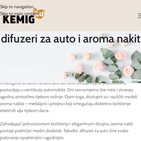
Skip to navigation
Skip to main content
difuzeri za auto i aroma nakit
Difuzeri za auto i aroma nakit idealni su za sve koji žele uživati u
aromaterapiji bilo gdje i u svakom trenutku. Ovi praktični proizvodi
omogućuju da blagodati eteričnih ulja budu uz vas tijekom putovanja ili
svakodnevnih aktivnosti.
U kategoriji difuzera za auto pronaći ćete uređaje koji se jednostavno
postavljaju u ventilaciju automobila. Oni ravnomjerno šire miris i stvaraju
ugodnu atmosferu tijekom vožnje. Osim toga, dostupni su i različiti modeli
aroma nakita – medaljoni i privjesci koji omogućuju diskretno korištenje
eteričnih ulja tijekom dana.
Zahvaljujući jednostavnom korištenju i elegantnom dizajnu, aroma nakit
postaje praktičan modni dodatak. Također, difuzeri za auto čine svako
putovanje opuštenijim i ugodnijim.