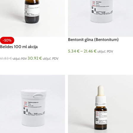
Bentonit glina (Bentonitum)
-50%
Belides 100 ml akcija
5.34
€
–
21.46
€
uključ. PDV
30.92
€
61.83
€
uključ. PDV
uključ. PDV
ODABERI OPCIJE
DODAJ U KOŠARICU