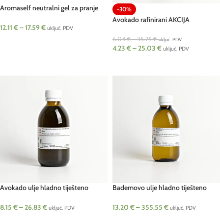
Aromaself neutralni gel za pranje
-30%
BIO Pranarom
Avokado rafinirani AKCIJA
12.11
€
–
17.59
€
uključ. PDV
6.04
€
–
35.75
€
uključ. PDV
ODABERI OPCIJE
4.23
€
–
25.03
€
uključ. PDV
ODABERI OPCIJE
Avokado ulje hladno tiješteno
Bademovo ulje hladno tiješteno
(Persea gratissima)
djevičansko (Prunus amygdalus)
8.15
€
–
26.83
€
13.20
€
–
355.55
€
uključ. PDV
uključ. PDV