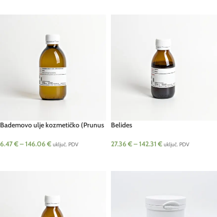
ODABERI OPCIJE
ODABERI OPCIJE
Bademovo ulje kozmetičko (Prunus
Belides
amygdalus)
27.36
€
–
142.31
€
6.47
€
–
146.06
€
uključ. PDV
uključ. PDV
ODABERI OPCIJE
ODABERI OPCIJE