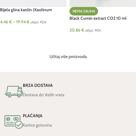
Bijela glina kaolin (Kaolinum
NEMA ZALIHA
ponderosum)
Black Cumin extract CO2 10 ml
4.46
€
–
19.94
€
uključ. PDV
20.86
€
ODABERI OPCIJE
uključ. PDV
PROČITAJ VIŠE
Učitaj više proizvoda
BRZA DOSTAVA
Dostava do Vaših vrata
PLAĆANJA
Kartice gotovina