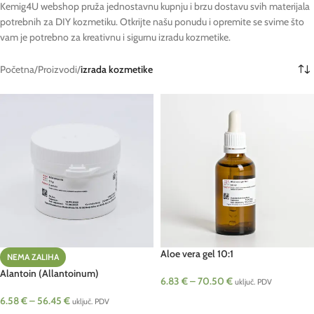
Kemig4U webshop pruža jednostavnu kupnju i brzu dostavu svih materijala
potrebnih za DIY kozmetiku. Otkrijte našu ponudu i opremite se svime što
vam je potrebno za kreativnu i sigurnu izradu kozmetike.
Početna
/
Proizvodi
/
izrada kozmetike
Aloe vera gel 10:1
NEMA ZALIHA
Alantoin (Allantoinum)
6.83
€
–
70.50
€
uključ. PDV
6.58
€
–
56.45
€
ODABERI OPCIJE
uključ. PDV