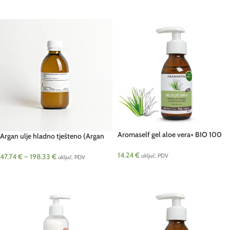
ODABERI OPCIJE
Aromaself gel aloe vera+ BIO 100
Argan ulje hladno tješteno (Argan
ml Pranarom
oleum)
14.24
€
uključ. PDV
47.74
€
–
198.33
€
uključ. PDV
DODAJ U KOŠARICU
ODABERI OPCIJE