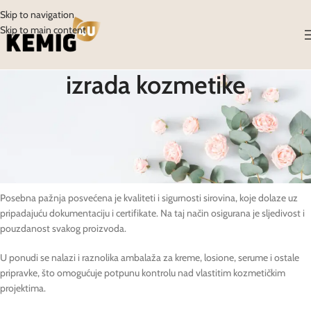
Skip to navigation
Skip to main content
izrada kozmetike
Izrada kozmetike kod kuće ili u profesionalnom okruženju zahtijeva
kvalitetne sirovine i pouzdane materijale. U ovoj kategoriji Kemig4U
webshopa pronaći ćete širok izbor proizvoda potrebnih za izradu prirodne
kozmetike – od biljnih i eteričnih ulja do voskova, maslaca, emulgatora i
hidrolata.
Posebna pažnja posvećena je kvaliteti i sigurnosti sirovina, koje dolaze uz
pripadajuću dokumentaciju i certifikate. Na taj način osigurana je sljedivost i
pouzdanost svakog proizvoda.
U ponudi se nalazi i raznolika ambalaža za kreme, losione, serume i ostale
pripravke, što omogućuje potpunu kontrolu nad vlastitim kozmetičkim
projektima.