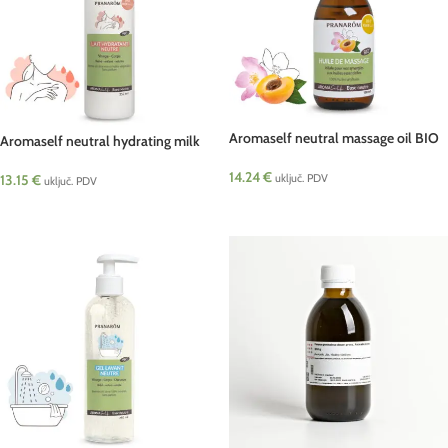
Aromaself neutral massage oil BIO
Aromaself neutral hydrating milk
100 ml Pranarom
BIO 250 ml Pranarom
14.24
€
uključ. PDV
13.15
€
uključ. PDV
DODAJ U KOŠARICU
DODAJ U KOŠARICU