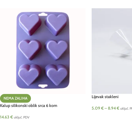
Lijevak stakleni
NEMA ZALIHA
Kalup silikonski oblik srca 6 kom
5.09
€
–
8.94
€
uključ. 
14.63
€
uključ. PDV