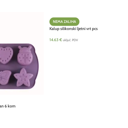
NEMA ZALIHA
Kalup silikonski ljetni vrt pcs
14.63
€
uključ. PDV
 san 6 kom