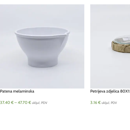
Patena melaminska
Petrijeva zdjelica 80X
37.40
€
–
47.70
€
3.16
€
uključ. PDV
uključ. PDV