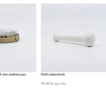
15 mm staklena pcs
Pistil melaminski
70.40
€
uključ. PDV