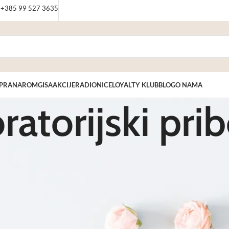
: +385 99 527 3635
PRANAROM
GISA
AKCIJE
RADIONICE
LOYALTY KLUB
BLOG
O NAMA
ratorijski pri
ulacija. U ovoj kategoriji Kemig4U webshopa pronaći ćete raznovrsne artikle p
koja olakšava rad u laboratorijskim i edukacijskim uvjetima. Svi proizvodi pažl
 – od hobista i edukatora do profesionalnih korisnika. Pribor je praktičan, je
og pribora na vašu adresu. Otkrijte našu ponudu i pronađite opremu koja će