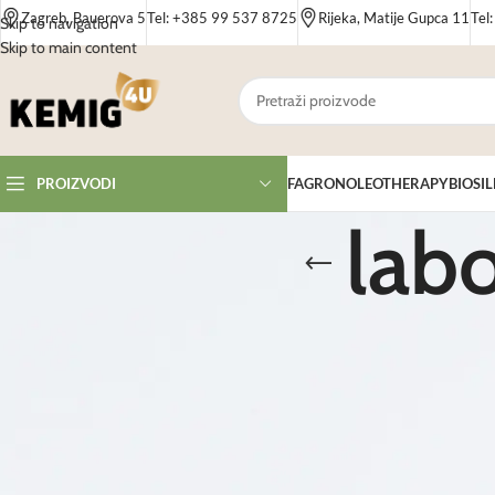
Zagreb, Bauerova 5
Tel: +385 99 537 8725
Rijeka, Matije Gupca 11
Tel
Skip to navigation
Skip to main content
FAGRON
OLEOTHERAPY
BIOSIL
PROIZVODI
labo
Laboratorijski pribor neizostavan je dio izrade kozmetičkih pripravaka i form
Ponuda uključuje mjerne čaše, bočice, pipete, posude, lopatice i drugu opremu 
naglasak na sigurnost i pouzdanost.
Laboratorijski pribor namijenjen je svima koji izrađuju kozmetičke formulacije
Kemig4U webshop omogućuje jednostavnu kupnju i brzu dostavu laboratorijsk