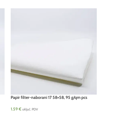
Papir filter-naborani 17 58×58, 95 g/qm pcs
1.59
€
uključ. PDV