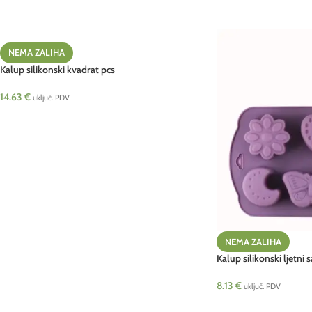
NEMA ZALIHA
Kalup silikonski kvadrat pcs
14.63
€
uključ. PDV
NEMA ZALIHA
Kalup silikonski ljetni
8.13
€
uključ. PDV