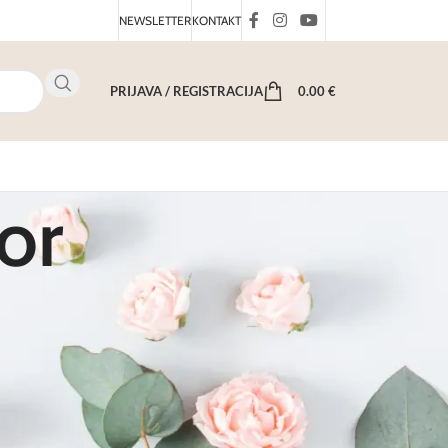
NEWSLETTER
KONTAKT
PRIJAVA / REGISTRACIJA
0.00
€
bor
otrebne za mjerenje, miješanje i pripremu sirovina.
jivo su odabrani i izrađeni od kvalitetnih materijala, uz
dnostavan za upotrebu i lako se održava.
 vam olakšati proces izrade kozmetike.