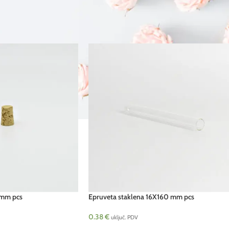
 mm pcs
Epruveta staklena 16X160 mm pcs
0.38
€
uključ. PDV