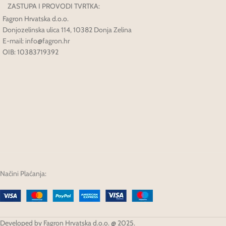
ZASTUPA I PROVODI TVRTKA:
Fagron Hrvatska d.o.o.
Donjozelinska ulica 114, 10382 Donja Zelina
E-mail: info@fagron.hr
OIB: 10383719392
Načini Plaćanja:
Developed by Fagron Hrvatska d.o.o. @ 2025.