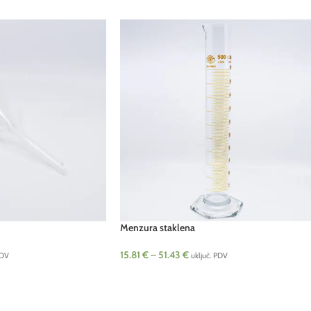
Menzura staklena
15.81
€
–
51.43
€
PDV
uključ. PDV