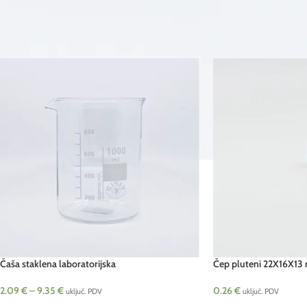
Početna
/
Proizvodi
/
izrada kozmetike
/
laboratorijski pribor
Čaša staklena laboratorijska
Čep pluteni 22X16X13
2.09
€
–
9.35
€
0.26
€
uključ. PDV
uključ. PDV