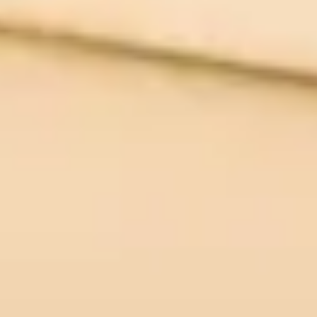
AROMAFORCE SPREJ ZA NOS
Koristi se za simptomatično
liječenje začepljenog nosa,
uključujući
rinitis i rinosinuitis
.
Hipertonični sprej u kombinaciji s 100% organskim eteričnim uljima pruža
pročišćavajuće, osvježavajuće i umirujuće djelovanje.
Ne izaziva ovisnost