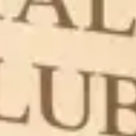
prirodnu podršku osobama alergičnim na pelud i grinje.
Zaštita od komaraca
Aromapic linija pruža učinkovitu zaštitu od komaraca i
drugih insekata s eteričnim uljima poznatim po svojim
repelentnim svojstvima.