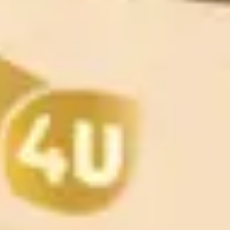
Relaksacija
Eterična ulja pružaju duboku relaksaciju i umirujuće
djelovanje na tijelo i um, stvarajući savršenu atmosferu
za odmor.
Hidratantna njega
Hidrolati su savršeni za nježnu i hidratantnu njegu kože,
pružajući osvježenje i prirodnu hidrataciju.
Linija za bebe
Prana BB linija nježno brine o bebama, koristeći 100%
prirodne sastojke i sigurne formulacije. Prana BB pruža
nježnu njegu i zaštitu.