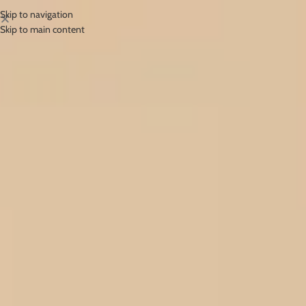
Skip to navigation
Skip to main content
Pranarom
Početna
/
Pranarom
Otkrijte naša prirodna rješenja
Snaga kemotipiziranih eteričnih ulja