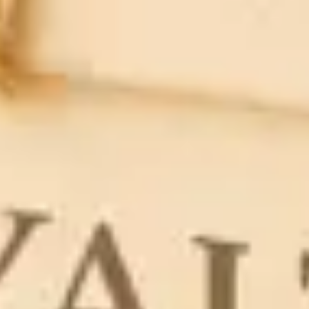
Pomažu kod
suhog i
produktivnog
kašlja.
Formulacija stvara barijeru u obliku
zaštitnog sloja na sluznici i tako je štiti
od nadražujućih tvari. Istodobno,
pomaže
ovlaživanju i fiziološkom uklanjanju sluzi.
AROMAFORCE
PRANA BB
Kako vam možemo pomoći?
Respiratorni sustav
Aromaforce linija formulirana je s posebnom pažnjom
kako bi podržala zdravlje vašeg respiratornog sustava.
Alergije na pelud i grinje
Naša Allergoforce linija osmišljena je kako bi pružila