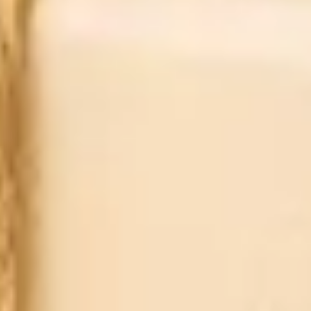
SIRUPI PROTIV KAŠLJA ZA DJECU
Aromaforce i Prana BB