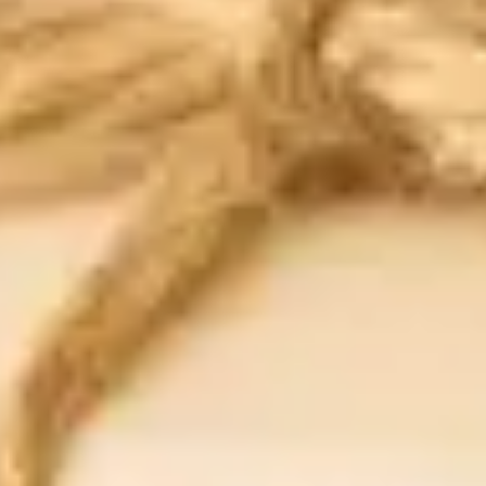
Allergoforce sprej za nos
Želite sprej koji je učinkovit protiv proljetnih alergija, a nikad ne
izaziva ovisnost sluznice?
Allergoforce sprej za nos se koristi za simptomatsko liječenje
začepljenog nosa, primjerice u slučaju alergijskog rinitisa i faringitisa.
Odčepljuje nos, uklanja sluz, koja je izvor bakterijskih zaraza, istodobno
sprečavajući suhoću sluznice.
Sadrži pažljivo odabranu kombinaciju kemotipiziranih eteričnih ulja
tanacetuma, njemačke i rimske kamilice te crnog papra.
Siguran je za trudnice, dojilje i djecu, a možete ga koristiti koliko god
puta dnevno, bez brige o iritaciji ili ovisnosti!
Saznaj više