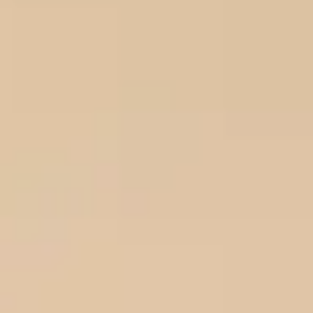
AROMAPIC je linija repelenata na bazi citriodiola i eteričnih ulja, koja je
potpuno sigurna za malu djecu, trudnice i dojilje.