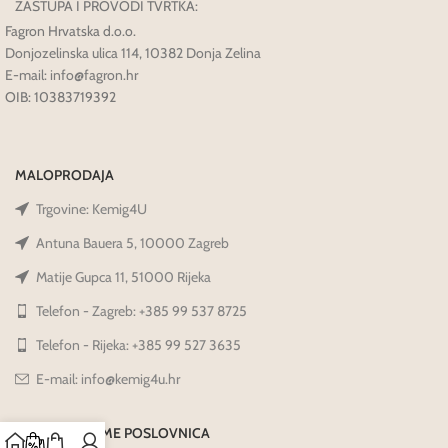
ZASTUPA I PROVODI TVRTKA:
Fagron Hrvatska d.o.o.
Donjozelinska ulica 114, 10382 Donja Zelina
E-mail: info@fagron.hr
OIB: 10383719392
MALOPRODAJA
Trgovine: Kemig4U
Antuna Bauera 5, 10000 Zagreb
Matije Gupca 11, 51000 Rijeka
Telefon - Zagreb: +385 99 537 8725
Telefon - Rijeka: +385 99 527 3635
E-mail: info@kemig4u.hr
RADNO VRIJEME POSLOVNICA