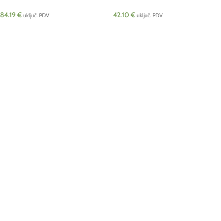
84.19
€
42.10
€
uključ. PDV
uključ. PDV
DODAJ U KOŠARICU
DODAJ U KOŠARICU