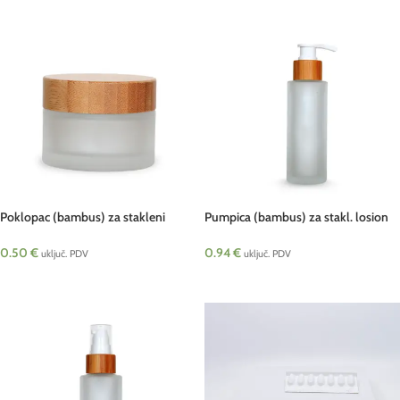
Poklopac (bambus) za stakleni
Pumpica (bambus) za stakl. losion
lončić BC 50 g
bočicu BC 100 ml pcs
0.50
€
0.94
€
uključ. PDV
uključ. PDV
DODAJ U KOŠARICU
DODAJ U KOŠARICU