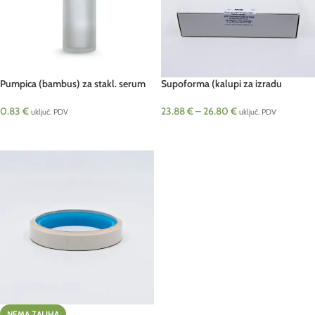
Pumpica (bambus) za stakl. serum
Supoforma (kalupi za izradu
bočicu 50 ml pcs
vaginaleta i čepića)
0.83
€
23.88
€
–
26.80
€
uključ. PDV
uključ. PDV
DODAJ U KOŠARICU
ODABERI OPCIJE
NEMA ZALIHA