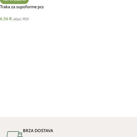
Traka za supoforme pcs
6.36
€
uključ. PDV
PROČITAJ VIŠE
BRZA DOSTAVA