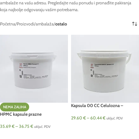
ambalaže na vašu adresu. Pregledajte našu ponudu i pronađite pakiranja
koja najbolje odgovaraju vašim potrebama.
Početna
/
Proizvodi
/
ambalaža
/
ostalo
Kapsula 00 CC Celulozna –
NEMA ZALIHA
gastrorezistentna
HPMC kapsule prazne
29.60
€
–
60.44
€
uključ. PDV
35.69
€
–
36.75
€
ODABERI OPCIJE
uključ. PDV
ODABERI OPCIJE