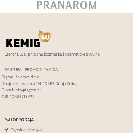
Eterična ulja i prirodna kozmetika | Kozmetičke sirovine
ZASTUPA I PROVODI TVRTKA:
Fagron Hrvatska d.o.o.
Donjozelinska ulica 114, 10382 Donja Zelina
E-mail: info@fagron.hr
OIB: 10383719392
MALOPRODAJA
Trgovine: Kemig4U