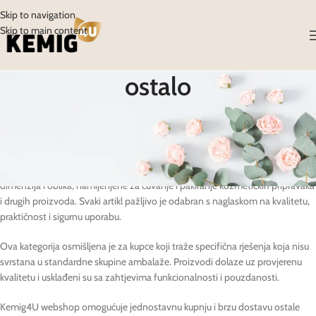
Skip to navigation
Skip to main content
ostalo
Ostala ambalaža u Kemig4U webshopu obuhvaća raznovrsne proizvode
koji nadopunjuju našu glavnu ponudu staklene, plastične, papirnate i
aluminijske ambalaže.
U ovoj kategoriji možete pronaći dodatne spremnike i pakiranja različitih
dimenzija i oblika, namijenjene za čuvanje i pakiranje kozmetičkih pripravaka
i drugih proizvoda. Svaki artikl pažljivo je odabran s naglaskom na kvalitetu,
praktičnost i sigurnu uporabu.
Ova kategorija osmišljena je za kupce koji traže specifična rješenja koja nisu
svrstana u standardne skupine ambalaže. Proizvodi dolaze uz provjerenu
kvalitetu i usklađeni su sa zahtjevima funkcionalnosti i pouzdanosti.
Kemig4U webshop omogućuje jednostavnu kupnju i brzu dostavu ostale