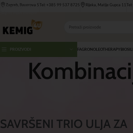
Zagreb, Bauerova 5
Tel: +385 99 537 8725
Rijeka, Matije Gupca 11
Tel
Skip to navigation
Skip to main content
FAGRON
OLEOTHERAPY
BIOSIL
PROIZVODI
Kombinaci
SAVRŠENI TRIO ULJA ZA