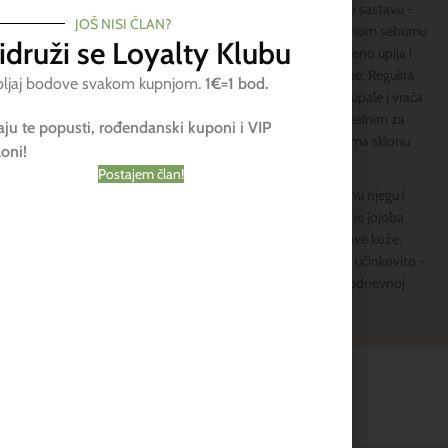
Ulje jojobe iznimno je po sastavu -
JOŠ NISI ČLAN?
gotovo identično prirodnom sebumu
idruži se Loyalty Klubu
kože, zbog čega se savršeno upija i
djeluje bez osjećaja težine. Regulira
pljaj bodove svakom kupnjom.
1€=1 bod.
lučenje sebuma, smiruje upale i vraća
ravnotežu, što ga čini idealnim za
ju te popusti, rođendanski kuponi i VIP
masnu, mješovitu i aknama sklonu
oni!
kožu.
Postajem član!
Istovremeno pruža nježnu njegu i
suhoj, osjetljivoj koži, pa je jojoba
savršen izbor za sve tipove kože.
Višenamjensko, lagano i učinkovito -
prirodna podrška u svakodnevnoj
rutini.