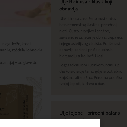
Ulje Ricinusa - klasik koji
obnavlja
Ulje ricinusa zasluženo nosi status
bezvremenskog klasika u prirodnoj
njezi. Gusto, hranjivo i snažno,
savršeno je za jačanje obrva, trepavica
i njegu osjetljivog vlasišta. Potiče rast,
tu njegu kože, kose i
obnavlja korijen i pruža dubinsku
nila, zaštitila i obnovila
hidrataciju suhoj koži i kosi.
dan sjaj – od glave do
Bogat teksturom i učinkom, ricinus je
ulje koje djeluje tamo gdje je potrebno
- nježno, ali snažno. Prirodna podrška
tvojoj ljepoti, iz dana u dan.
Ulje Jojobe - prirodni balans
za tvoju kožu