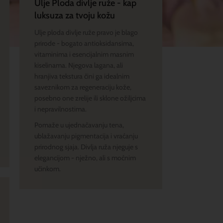
Ulje Ploda divlje ruže - kap
luksuza za tvoju kožu
Ulje ploda divlje ruže pravo je blago
prirode - bogato antioksidansima,
vitaminima i esencijalnim masnim
kiselinama. Njegova lagana, ali
hranjiva tekstura čini ga idealnim
saveznikom za regeneraciju kože,
posebno one zrelije ili sklone ožiljcima
i nepravilnostima.
Pomaže u ujednačavanju tena,
ublažavanju pigmentacija i vraćanju
prirodnog sjaja. Divlja ruža njeguje s
elegancijom - nježno, ali s moćnim
učinkom.