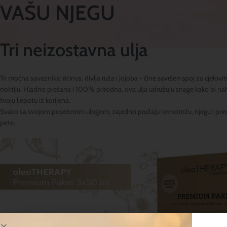
VAŠU NJEGU
Tri neizostavna ulja
Tri moćna saveznika: ricinus, divlja ruža i jojoba - čine savršen spoj za cjelovi
noktiju. Hladno prešana i 100% prirodna, ova ulja udružuju snage kako bi nahra
tvoju ljepotu iz korijena.
Svako sa svojom posebnom ulogom, zajedno pružaju ravnotežu, njegu i priro
pete.