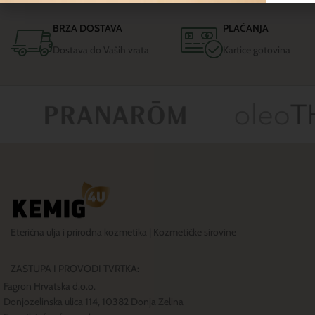
BRZA DOSTAVA
PLAĆANJA
Dostava do Vaših vrata
Kartice gotovina
Eterična ulja i prirodna kozmetika | Kozmetičke sirovine
ZASTUPA I PROVODI TVRTKA:
Fagron Hrvatska d.o.o.
Donjozelinska ulica 114, 10382 Donja Zelina