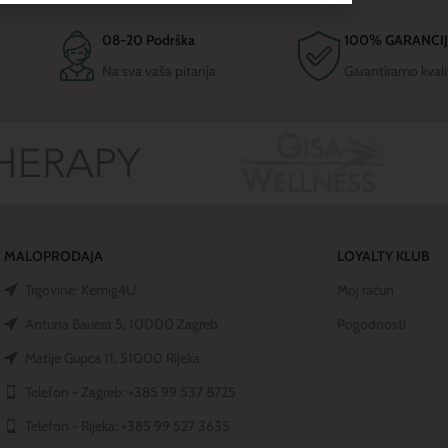
08-20 Podrška
100% GARANCI
Na sva vaša pitanja
Garantiramo kvali
MALOPRODAJA
LOYALTY KLUB
Trgovine: Kemig4U
Moj račun
Antuna Bauera 5, 10000 Zagreb
Pogodnosti
Matije Gupca 11, 51000 Rijeka
Telefon - Zagreb: +385 99 537 8725
Telefon - Rijeka: +385 99 527 3635