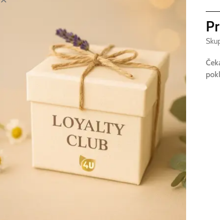
Pr
Sku
Čeka
pokl