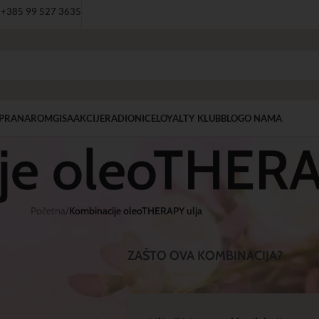
: +385 99 527 3635
PRANAROM
GISA
AKCIJE
RADIONICE
LOYALTY KLUB
BLOG
O NAMA
je oleoTHERA
Početna
/
Kombinacije oleoTHERAPY ulja
ZAŠTO OVA KOMBINACIJA?