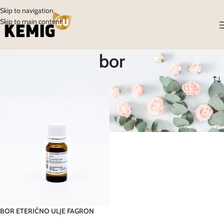
Skip to navigation
Skip to main content
bor
Početna
/
Proizvodi
/
Proizvodi označeni “bor”
BOR ETERIČNO ULJE FAGRON