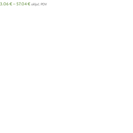
3.06
€
–
57.04
€
uključ. PDV
ODABERI OPCIJE