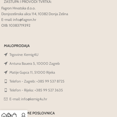
ZASTUPA I PROVODI TVRTKA:
Fagron Hrvatska d.o.o.
Donjozelinska ulica 114, 10382 Donja Zelina
E-mail: info@fagron.hr
OIB: 10383719392
MALOPRODAJA
Trgovine: Kemig4U
Antuna Bauera 5, 10000 Zagreb
Matije Gupca 11, 51000 Rijeka
Telefon - Zagreb: +385 99 537 8725
Telefon - Rijeka: +385 99 527 3635
E-mail: info@kemig4u.hr
RADNO VRIJEME POSLOVNICA