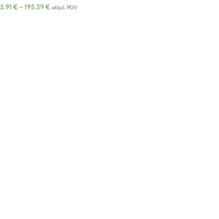
5.91
€
–
195.39
€
uključ. PDV
ODABERI OPCIJE