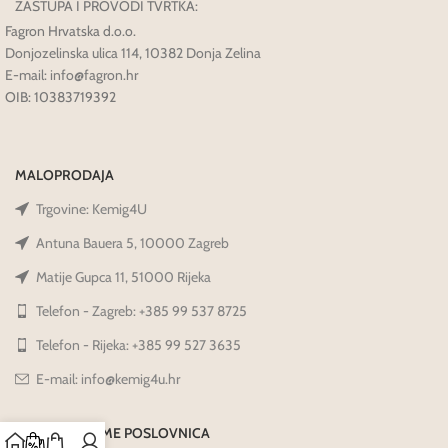
ZASTUPA I PROVODI TVRTKA:
Fagron Hrvatska d.o.o.
Donjozelinska ulica 114, 10382 Donja Zelina
E-mail: info@fagron.hr
OIB: 10383719392
MALOPRODAJA
Trgovine: Kemig4U
Antuna Bauera 5, 10000 Zagreb
Matije Gupca 11, 51000 Rijeka
Telefon - Zagreb: +385 99 537 8725
Telefon - Rijeka: +385 99 527 3635
E-mail: info@kemig4u.hr
RADNO VRIJEME POSLOVNICA