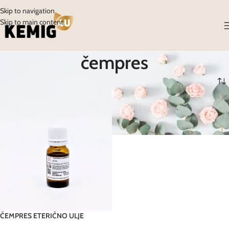
Skip to navigation
Skip to main content
čempres
Početna
/
Proizvodi
/
Proizvodi označeni “čempres”
ČEMPRES ETERIČNO ULJE
FAGRON