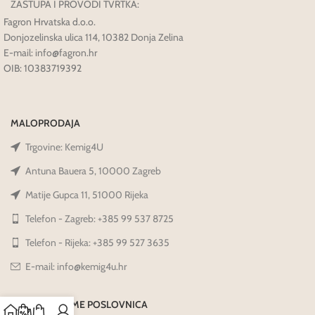
ZASTUPA I PROVODI TVRTKA:
Fagron Hrvatska d.o.o.
Donjozelinska ulica 114, 10382 Donja Zelina
E-mail: info@fagron.hr
OIB: 10383719392
MALOPRODAJA
Trgovine: Kemig4U
Antuna Bauera 5, 10000 Zagreb
Matije Gupca 11, 51000 Rijeka
Telefon - Zagreb: +385 99 537 8725
Telefon - Rijeka: +385 99 527 3635
E-mail: info@kemig4u.hr
RADNO VRIJEME POSLOVNICA