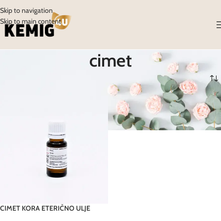
Skip to navigation
Skip to main content
cimet
Početna
/
Proizvodi
/
Proizvodi označeni “cimet”
CIMET KORA ETERIČNO ULJE
FAGRON