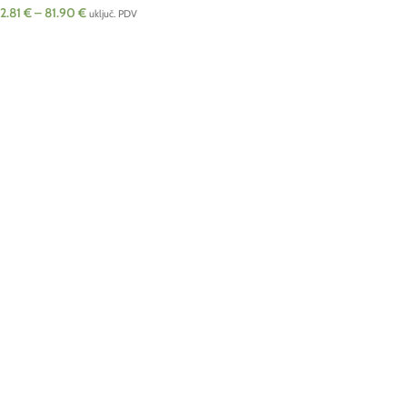
2.81
€
–
81.90
€
uključ. PDV
ODABERI OPCIJE