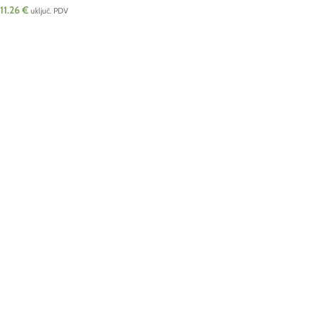
11.26
€
uključ. PDV
DODAJ U KOŠARICU