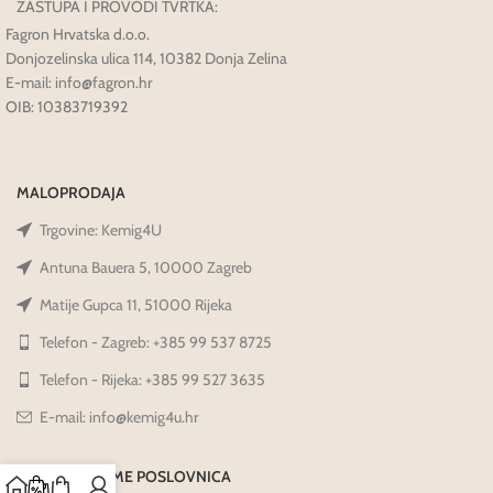
ZASTUPA I PROVODI TVRTKA:
Fagron Hrvatska d.o.o.
Donjozelinska ulica 114, 10382 Donja Zelina
E-mail: info@fagron.hr
OIB: 10383719392
MALOPRODAJA
Trgovine: Kemig4U
Antuna Bauera 5, 10000 Zagreb
Matije Gupca 11, 51000 Rijeka
Telefon - Zagreb: +385 99 537 8725
Telefon - Rijeka: +385 99 527 3635
E-mail: info@kemig4u.hr
RADNO VRIJEME POSLOVNICA