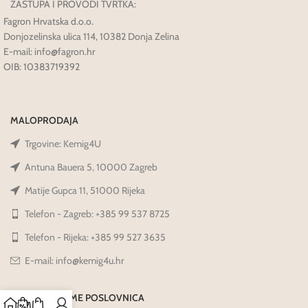
ZASTUPA I PROVODI TVRTKA:
Fagron Hrvatska d.o.o.
Donjozelinska ulica 114, 10382 Donja Zelina
E-mail: info@fagron.hr
OIB: 10383719392
MALOPRODAJA
Trgovine: Kemig4U
Antuna Bauera 5, 10000 Zagreb
Matije Gupca 11, 51000 Rijeka
Telefon - Zagreb: +385 99 537 8725
Telefon - Rijeka: +385 99 527 3635
E-mail: info@kemig4u.hr
RADNO VRIJEME POSLOVNICA