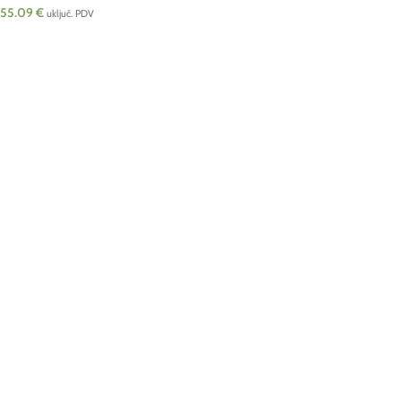
55.09
€
uključ. PDV
DODAJ U KOŠARICU