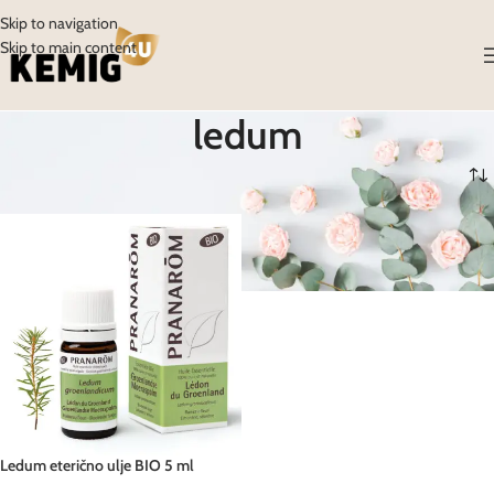
Skip to navigation
Skip to main content
ledum
Početna
/
Proizvodi
/
Proizvodi označeni “ledum”
Ledum eterično ulje BIO 5 ml
Pranarom