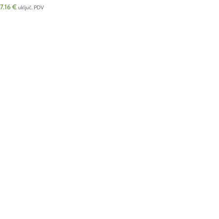
7.16
€
uključ. PDV
DODAJ U KOŠARICU