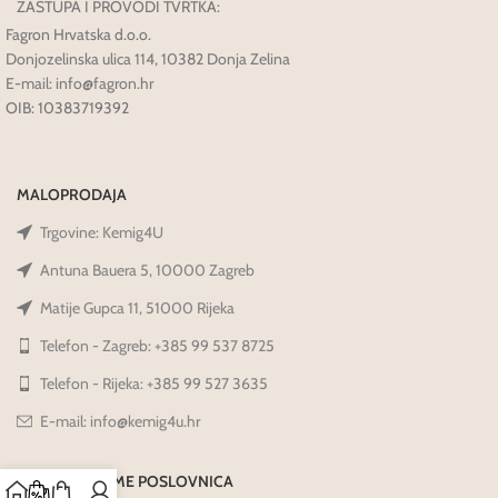
ZASTUPA I PROVODI TVRTKA:
Fagron Hrvatska d.o.o.
Donjozelinska ulica 114, 10382 Donja Zelina
E-mail: info@fagron.hr
OIB: 10383719392
MALOPRODAJA
Trgovine: Kemig4U
Antuna Bauera 5, 10000 Zagreb
Matije Gupca 11, 51000 Rijeka
Telefon - Zagreb: +385 99 537 8725
Telefon - Rijeka: +385 99 527 3635
E-mail: info@kemig4u.hr
RADNO VRIJEME POSLOVNICA