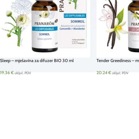
Sleep – mješavina za difuzer BIO 30 ml
Tender Greediness – mj
Pranarom
30 ml Pranarom
19.36
€
20.24
€
uključ. PDV
uključ. PDV