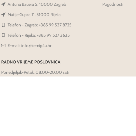
Antuna Bauera 5, 10000 Zagreb
Pogodnosti
Matije Gupca 11, 51000 Rijeka
Telefon - Zagreb: +385 99 537 8725
Telefon - Rijeka: +385 99 527 3635
E-mail: info@kemig4u.hr
RADNO VRIJEME POSLOVNICA
Ponedjeljak-Petak: 08.00-20.00 sati
Subota: 09.00-14.00 sati
Nedjelja-Praznici: Ne radimo
Prati Nas Na Društvenim Mrežama: