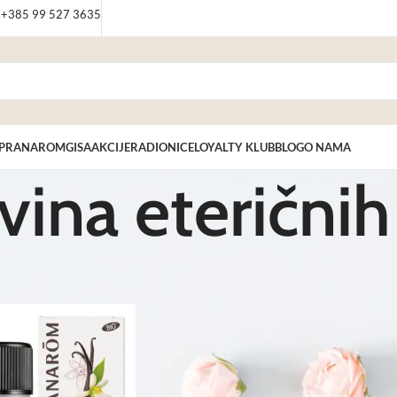
: +385 99 527 3635
PRANAROM
GISA
AKCIJE
RADIONICE
LOYALTY KLUB
BLOG
O NAMA
ina eteričnih 