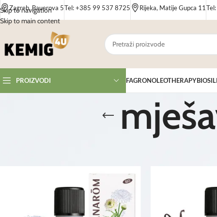
Zagreb, Bauerova 5
Tel: +385 99 537 8725
Rijeka, Matije Gupca 11
Tel
Skip to navigation
Skip to main content
FAGRON
OLEOTHERAPY
BIOSIL
PROIZVODI
mješav
Početna
/
Proizvodi
/
Proizvodi označeni “mješavina eteričnih ulja”