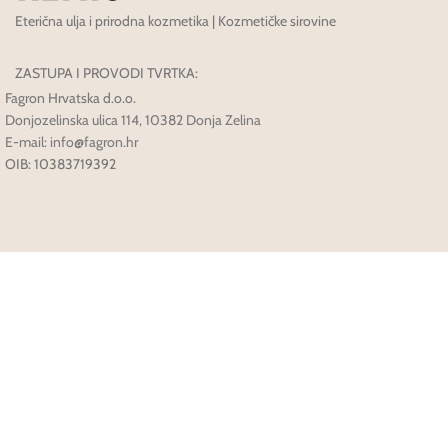
Eterična ulja i prirodna kozmetika | Kozmetičke sirovine
ZASTUPA I PROVODI TVRTKA:
Fagron Hrvatska d.o.o.
Donjozelinska ulica 114, 10382 Donja Zelina
E-mail: info@fagron.hr
OIB: 10383719392
Načini Plaćanja: