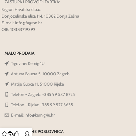
ZASTUPA I PROVODI TVRTKA:
Fagron Hrvatska d.o.o.
Donjozelinska ulica 114, 10382 Donja Zelina
E-mail: info@fagron.hr
OIB: 10383719392
MALOPRODAJA
Trgovine: Kemig4U
Antuna Bauera 5, 10000 Zagreb
Matije Gupca 11, 51000 Rijeka
Telefon - Zagreb: +385 99 537 8725
Telefon - Rijeka: +385 99 527 3635
E-mail: info@kemig4u.hr
RADNO VRIJEME POSLOVNICA