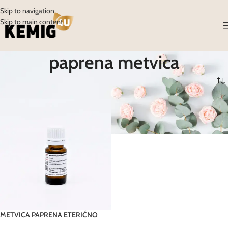
Skip to navigation
Skip to main content
paprena metvica
Početna
/
Proizvodi
/
Proizvodi označeni “paprena metvica”
METVICA PAPRENA ETERIČNO
ULJE FAGRON