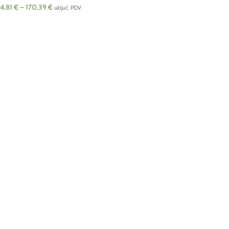
4.81
€
–
170.39
€
uključ. PDV
ODABERI OPCIJE