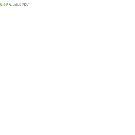
8.69
€
uključ. PDV
DODAJ U KOŠARICU