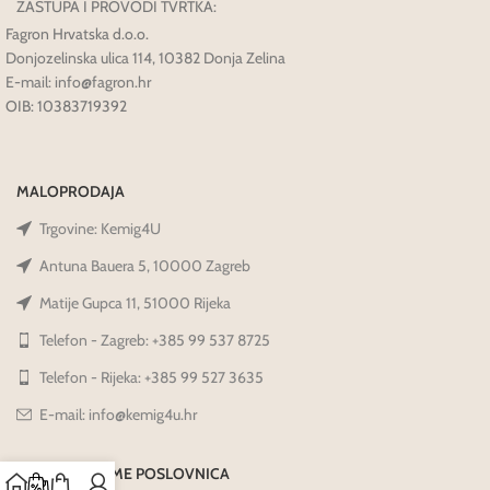
ZASTUPA I PROVODI TVRTKA:
Fagron Hrvatska d.o.o.
Donjozelinska ulica 114, 10382 Donja Zelina
E-mail: info@fagron.hr
OIB: 10383719392
MALOPRODAJA
Trgovine: Kemig4U
Antuna Bauera 5, 10000 Zagreb
Matije Gupca 11, 51000 Rijeka
Telefon - Zagreb: +385 99 537 8725
Telefon - Rijeka: +385 99 527 3635
E-mail: info@kemig4u.hr
RADNO VRIJEME POSLOVNICA