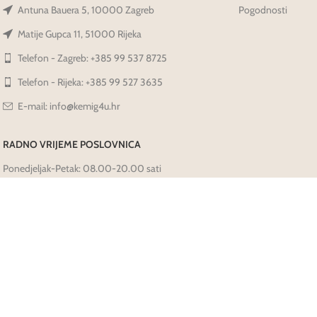
Antuna Bauera 5, 10000 Zagreb
Pogodnosti
Matije Gupca 11, 51000 Rijeka
Telefon - Zagreb: +385 99 537 8725
Telefon - Rijeka: +385 99 527 3635
E-mail: info@kemig4u.hr
RADNO VRIJEME POSLOVNICA
Ponedjeljak-Petak: 08.00-20.00 sati
Subota: 09.00-14.00 sati
Nedjelja-Praznici: Ne radimo
Prati Nas Na Društvenim Mrežama: