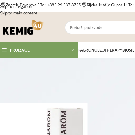
Zagreb, Bauerova 5
Tel: +385 99 537 8725
Rijeka, Matije Gupca 11
Tel
Skip to navigation
Skip to main content
FAGRON
OLEOTHERAPY
BIOSIL
PROIZVODI
Početna
/
Proizvodi
/
Proizvodi označeni “ruža”