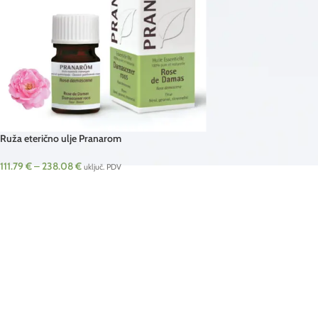
Ruža eterično ulje Pranarom
111.79
€
–
238.08
€
uključ. PDV