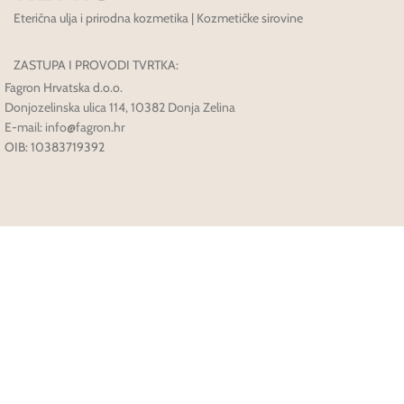
Eterična ulja i prirodna kozmetika | Kozmetičke sirovine
ZASTUPA I PROVODI TVRTKA:
Fagron Hrvatska d.o.o.
Donjozelinska ulica 114, 10382 Donja Zelina
E-mail: info@fagron.hr
OIB: 10383719392
Načini Plaćanja: