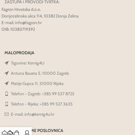
ZASTUPA I PROVODI TVRTKA:
Fagron Hrvatska d.o.o.
Donjozelinska ulica 114, 10382 Donja Zelina
E-mail: info@fagron.hr
OIB: 10383719392
MALOPRODAJA
Trgovine: Kemig4U
Antuna Bauera 5, 10000 Zagreb
Matije Gupca 11, 51000 Rijeka
Telefon - Zagreb: +385 99 537 8725
Telefon - Rijeka: +385 99 527 3635
E-mail: info@kemig4u.hr
RADNO VRIJEME POSLOVNICA