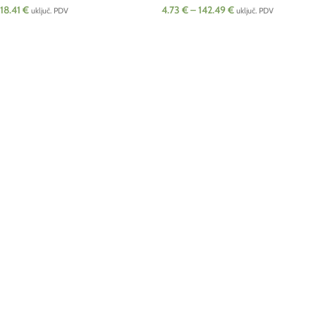
18.41
€
4.73
€
–
142.49
€
uključ. PDV
uključ. PDV
DODAJ U KOŠARICU
ODABERI OPCIJE