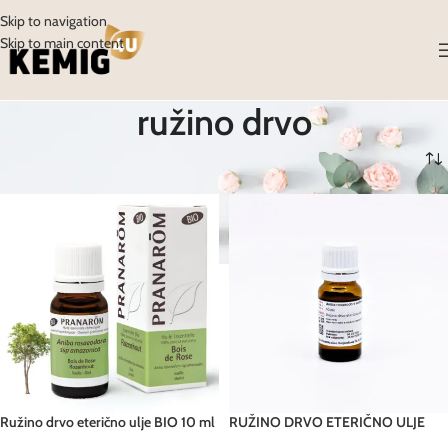
Skip to navigation
Skip to main content
ružino drvo
Početna
/
Proizvodi
/
Proizvodi označeni “ružino drvo”
Ružino drvo eterično ulje BIO 10 ml
RUŽINO DRVO ETERIČNO ULJE
Pranarom
FAGRON