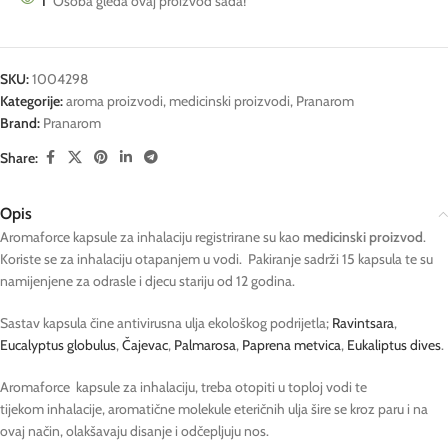
1
Osoba gleda ovaj proizvod sada!
SKU:
1004298
Kategorije:
aroma proizvodi
,
medicinski proizvodi
,
Pranarom
Brand:
Pranarom
Share:
Opis
Aromaforce kapsule za inhalaciju registrirane su kao
medicinski proizvod
.
Koriste se za inhalaciju otapanjem u vodi. Pakiranje sadrži 15 kapsula te su
namijenjene za odrasle i djecu stariju od 12 godina.
Sastav kapsula čine antivirusna ulja ekološkog podrijetla;
Ravintsara
,
Eucalyptus globulus
,
Čajevac
,
Palmarosa
,
Paprena metvica
,
Eukaliptus dives
.
Aromaforce kapsule za inhalaciju, treba otopiti u toploj vodi te
tijekom inhalacije, aromatične molekule eteričnih ulja šire se kroz paru i na
ovaj način, olakšavaju disanje i odčepljuju nos.