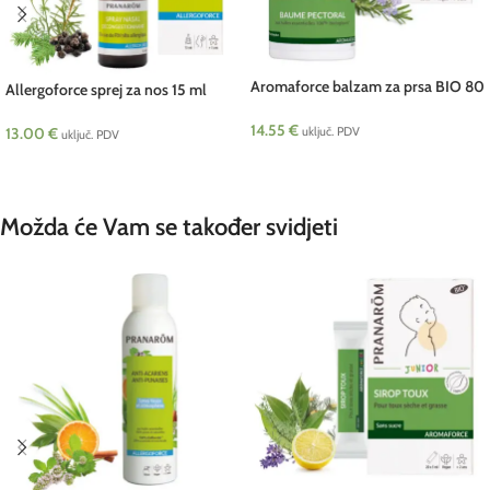
Aromaforce balzam za prsa BIO 80
Allergoforce sprej za nos 15 ml
ml Pranarom
Pranarom
14.55
€
13.00
€
uključ. PDV
uključ. PDV
DODAJ U KOŠARICU
DODAJ U KOŠARICU
Možda će Vam se također svidjeti