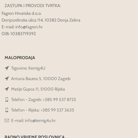
ZASTUPA I PROVODI TVRTKA:
Fagron Hrvatska d.o.o.
Donjozelinska ulica 114, 10382 Donja Zelina
E-mail: info@fagron.hr
OIB: 10383719392
MALOPRODAJA
Trgovine: Kemig4U
Antuna Bauera 5, 10000 Zagreb
Matije Gupca 11, 51000 Rijeka
Telefon - Zagreb: +385 99 537 8725
Telefon - Rijeka: +385 99 527 3635
E-mail: info@kemig4u.hr
RADNO VRIJEME POSLOVNICA