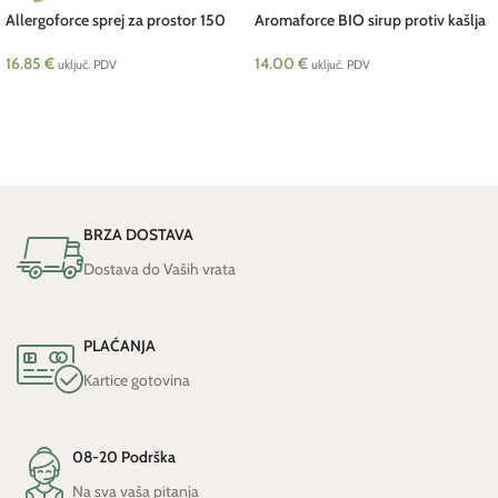
Allergoforce sprej za prostor 150
Aromaforce BIO sirup protiv kašlja
ml Pranarom
Junior 20 x 5 ml Pranarom
16.85
€
14.00
€
uključ. PDV
uključ. PDV
DODAJ U KOŠARICU
DODAJ U KOŠARICU
BRZA DOSTAVA
Dostava do Vaših vrata
PLAĆANJA
Kartice gotovina
08-20 Podrška
Na sva vaša pitanja