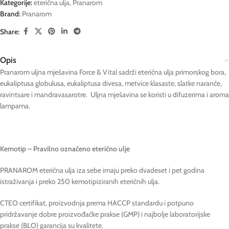
Kategorije:
eterična ulja
,
Pranarom
Brand:
Pranarom
Share:
Opis
Pranarom uljna mješavina Force & Vital sadrži eterična ulja primorskog bora,
eukaliptusa globulusa, eukaliptusa divesa, metvice klasaste, slatke naranče,
ravintsare i mandravasarotre. Uljna mješavina se koristi u difuzerima i aroma
lampama.
Kemotip – Pravilno označeno eterično ulje
PRANAROM eterična ulja iza sebe imaju preko dvadeset i pet godina
istraživanja i preko 250 kemotipiziranih eteričnih ulja.
CTEO certifikat, proizvodnja prema HACCP standardu i potpuno
pridržavanje dobre proizvođačke prakse (GMP) i najbolje laboratorijske
prakse (BLO) garancija su kvalitete.