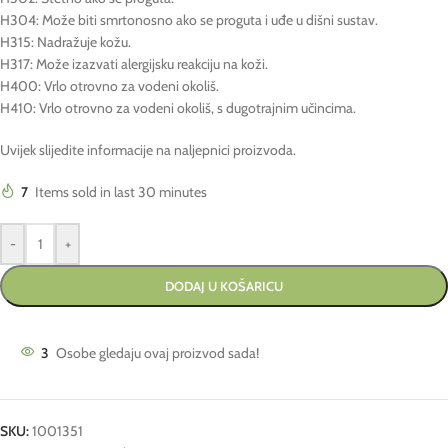
H304: Može biti smrtonosno ako se proguta i uđe u dišni sustav.
H315: Nadražuje kožu.
H317: Može izazvati alergijsku reakciju na koži.
H400: Vrlo otrovno za vodeni okoliš.
H410: Vrlo otrovno za vodeni okoliš, s dugotrajnim učincima.
Uvijek slijedite informacije na naljepnici proizvoda.
7
Items sold in last 30 minutes
-
+
DODAJ U KOŠARICU
3
Osobe gledaju ovaj proizvod sada!
SKU:
1001351