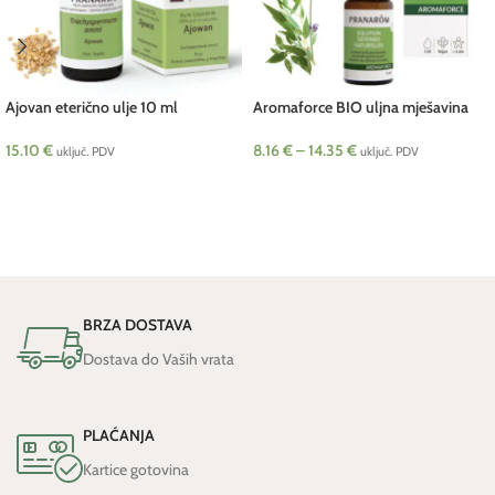
Ajovan eterično ulje 10 ml
Aromaforce BIO uljna mješavina
Pranarom
Pranarom
15.10
€
8.16
€
–
14.35
€
uključ. PDV
uključ. PDV
DODAJ U KOŠARICU
ODABERI OPCIJE
BRZA DOSTAVA
Dostava do Vaših vrata
PLAĆANJA
Kartice gotovina