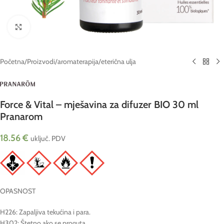
Click to enlarge
Početna
/
Proizvodi
/
aromaterapija
/
eterična ulja
Force & Vital – mješavina za difuzer BIO 30 ml
Pranarom
18.56
€
uključ. PDV
OPASNOST
H226: Zapaljiva tekućina i para.
H302: Štetno ako se proguta.