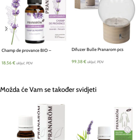
Difuzer Bulle Pranarom pcs
Champ de provance BIO –
mješavina za difuzer 30 ml
99.38
€
Pranarom
uključ. PDV
18.56
€
uključ. PDV
DODAJ U KOŠARICU
DODAJ U KOŠARICU
Možda će Vam se također svidjeti