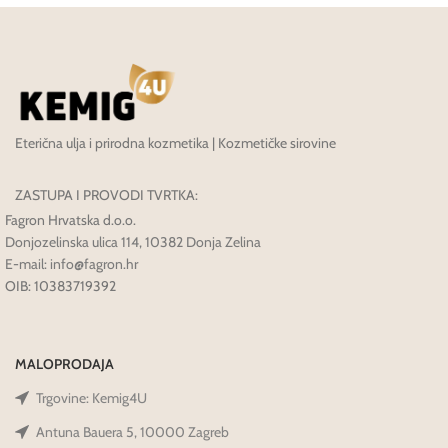
Eterična ulja i prirodna kozmetika | Kozmetičke sirovine
ZASTUPA I PROVODI TVRTKA:
Fagron Hrvatska d.o.o.
Donjozelinska ulica 114, 10382 Donja Zelina
E-mail: info@fagron.hr
OIB: 10383719392
MALOPRODAJA
Trgovine: Kemig4U
Antuna Bauera 5, 10000 Zagreb