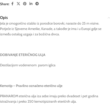
Share:
Opis
Jela je crnogorično stablo iz porodice borovki, naraste do 25 m visine.
Potječe iz Sjeverne Amerike, Kanade, a također je ima i u Europi gdje se
između ostalog uzgaja i za božićna drvca.
DOBIVANJE ETERIČNOG ULJA
Destilacijom vodenenom parom iglica
Kemotip – Pravilno označeno eterično ulje
PRANAROM eterična ulja iza sebe imaju preko dvadeset i pet godina
istraživanja i preko 250 kemotipiziranih eteričnih ulja.