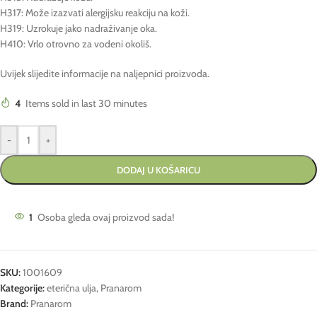
H317: Može izazvati alergijsku reakciju na koži.
H319: Uzrokuje jako nadraživanje oka.
H410: Vrlo otrovno za vodeni okoliš.
Uvijek slijedite informacije na naljepnici proizvoda.
4
Items sold in last 30 minutes
-
+
DODAJ U KOŠARICU
1
Osoba gleda ovaj proizvod sada!
SKU:
1001609
Kategorije:
eterična ulja
,
Pranarom
Brand:
Pranarom