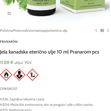
Click to enlarge
Početna
/
Proizvodi
/
aromaterapija
/
eterična ulja
Jela kanadska eterično ulje 10 ml Pranarom pcs
11.88
€
uključ. PDV
OPASNOST
H226: Zapaljiva tekućina i para.
H304: Može biti smrtonosno ako se proguta i uđe u dišni sustav.
H315: Nadražuje kožu.