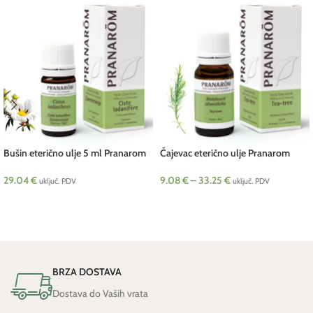
Bušin eterično ulje 5 ml Pranarom
Čajevac eterično ulje Pranarom
29.04
€
9.08
€
–
33.25
€
uključ. PDV
uključ. PDV
DODAJ U KOŠARICU
ODABERI OPCIJE
BRZA DOSTAVA
Dostava do Vaših vrata