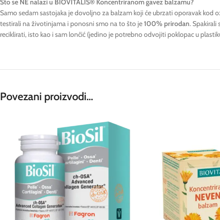
Što se NE nalazi u BIOVITALIS® Koncentriranom gavez balzamu?
Samo sedam sastojaka je dovoljno za balzam koji će ubrzati oporavak kod oz
testirali na životinjama i ponosni smo na to što je
100% prirodan
. Spakiral
reciklirati, isto kao i sam lončić (jedino je potrebno odvojiti poklopac u plastiku
Povezani proizvodi…