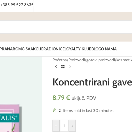
: +385 99 527 3635
PRANAROM
GISA
AKCIJE
RADIONICE
LOYALTY KLUB
BLOG
O NAMA
Početna
/
Proizvodi
/
gotovi proizvodi
/
kozmeti
Koncentrirani gav
8.79
€
uključ. PDV
2
Items sold in last 30 minutes
-
+