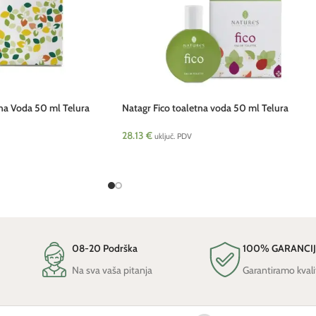
na Voda 50 ml Telura
Natagr Fico toaletna voda 50 ml Telura
28.13
€
uključ. PDV
08-20 Podrška
100% GARANCI
Na sva vaša pitanja
Garantiramo kvali