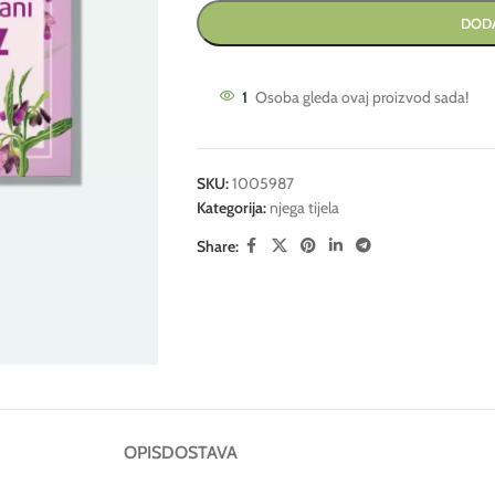
DODA
1
Osoba gleda ovaj proizvod sada!
SKU:
1005987
Kategorija:
njega tijela
Share:
OPIS
DOSTAVA