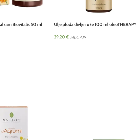
alzam Biovitalis 50 ml
Ulje ploda divlje ruže 100 ml oleoTHERAPY
cosmetics HRV NEW
29.20
€
uključ. PDV