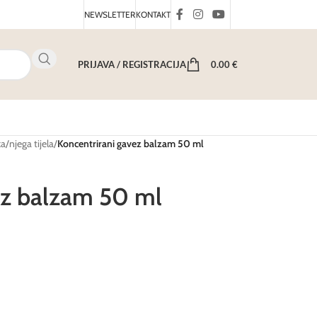
NEWSLETTER
KONTAKT
PRIJAVA / REGISTRACIJA
0.00
€
ka
/
njega tijela
/
Koncentrirani gavez balzam 50 ml
ez balzam 50 ml