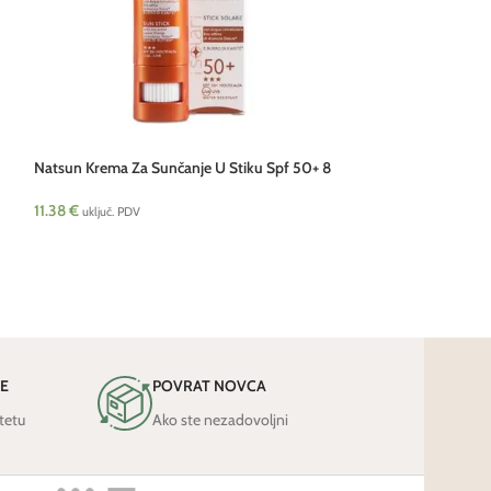
Natsun Krema Za Sunčanje U Stiku Spf 50+ 8
Sapun za intimnu 
ml Telura
11.00
€
11.38
€
uključ. PDV
uključ. PDV
JE
POVRAT NOVCA
tetu
Ako ste nezadovoljni