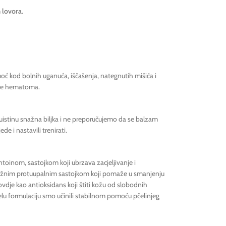
m lovora
.
oć kod bolnih uganuća, iščašenja, nategnutih mišića i
enje hematoma.
e uistinu snažna biljka i ne preporučujemo da se balzam
e i nastavili trenirati.
antoinom, sastojkom koji ubrzava zacjeljivanje i
snažnim protuupalnim sastojkom koji pomaže u smanjenju
 ovdje kao antioksidans koji štiti kožu od slobodnih
ijelu formulaciju smo učinili stabilnom pomoću pčelinjeg