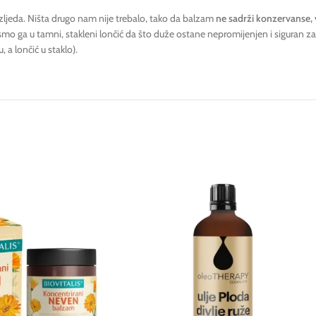
ljeda. Ništa drugo nam nije trebalo, tako da balzam
ne sadrži konzervanse, v
i smo ga u tamni, stakleni lončić da što duže ostane nepromijenjen i siguran za 
, a lončić u staklo).