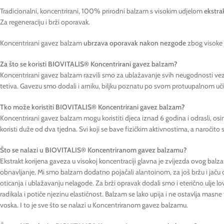
Tradicionalni, koncentrirani, 100% prirodni balzam s visokim udjelom
ekstra
Za regeneraciju i brži oporavak.
Koncentrirani gavez balzam
ubrzava oporavak nakon nezgode
zbog visoke k
Za što se koristi BIOVITALIS® Koncentrirani gavez balzam?
Koncentrirani gavez balzam razvili smo za ublažavanje svih neugodnosti vezan
tetiva. Gavezu smo dodali i arniku, biljku poznatu po svom protuupalnom u
Tko može koristiti BIOVITALIS® Koncentrirani gavez balzam?
Koncentrirani gavez balzam mogu koristiti djeca iznad 6 godina i odrasli, osi
koristi duže od dva tjedna. Svi koji se bave fizičkim aktivnostima, a naročito s
Što se nalazi u BIOVITALIS® Koncentriranom gavez balzamu?
Ekstrakt korijena gaveza u visokoj koncentraciji glavna je zvijezda ovog balza
obnavljanje. Mi smo balzam dodatno pojačali alantoinom, za još bržu i jaču
oticanja i ublažavanju nelagode. Za brži opravak dodali smo i eterično ulje lov
radikala i potiče njezinu elastičnost. Balzam se lako upija i ne ostavlja masn
voska. I to je sve što se nalazi u Koncentriranom gavez balzamu.