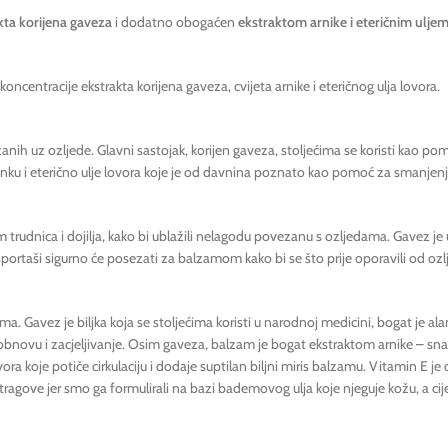
kta korijena gaveza
i dodatno obogaćen
ekstraktom arnike i eteričnim ulje
oncentracije ekstrakta korijena gaveza, cvijeta arnike i eteričnog ulja lovora.
ih uz ozljede. Glavni sastojak, korijen gaveza, stoljećima se koristi kao pom
činku i eterično ulje lovora koje je od davnina poznato kao pomoć za smanj
m trudnica i dojilja, kako bi ublažili nelagodu povezanu s ozljedama. Gavez j
portaši sigurno će posezati za balzamom kako bi se što prije oporavili od ozljed
ma. Gavez je biljka koja se stoljećima koristi u narodnoj medicini, bogat je al
 obnovu i zacjeljivanje. Osim gaveza, balzam je bogat ekstraktom arnike – 
ora koje potiče cirkulaciju i dodaje suptilan biljni miris balzamu. Vitamin E je
e tragove jer smo ga formulirali na bazi bademovog ulja koje njeguje kožu, a c