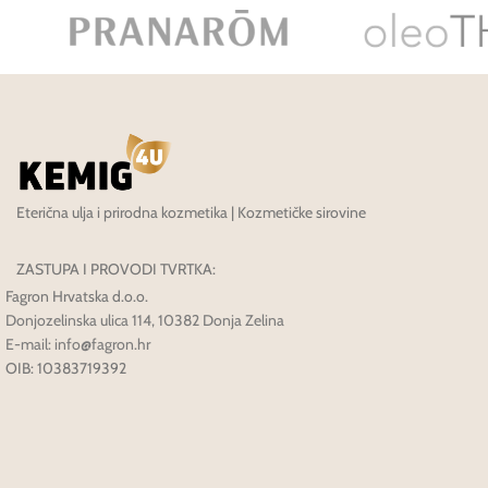
Eterična ulja i prirodna kozmetika | Kozmetičke sirovine
ZASTUPA I PROVODI TVRTKA:
Fagron Hrvatska d.o.o.
Donjozelinska ulica 114, 10382 Donja Zelina
E-mail: info@fagron.hr
OIB: 10383719392