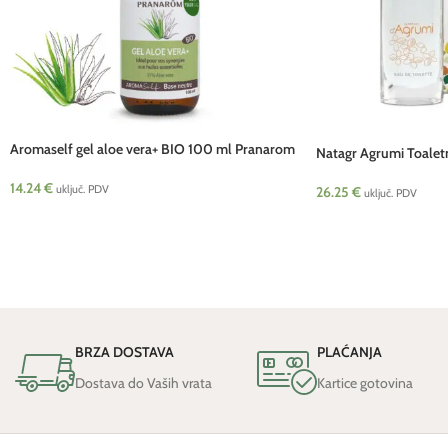
Aromaself gel aloe vera+ BIO 100 ml Pranarom
Natagr Agrumi Toalet
14.24
€
uključ. PDV
26.25
€
uključ. PDV
BRZA DOSTAVA
PLAĆANJA
Dostava do Vaših vrata
Kartice gotovina