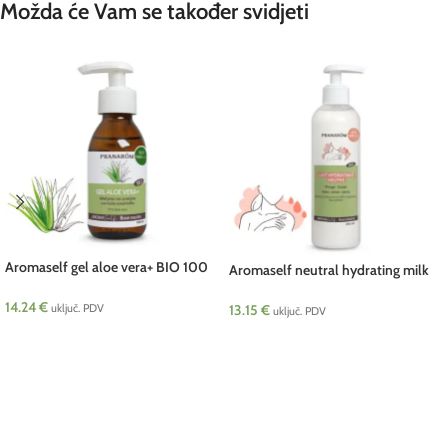
Možda će Vam se također svidjeti
Aromaself gel aloe vera+ BIO 100
Aromaself neutral hydrating milk
ml Pranarom
BIO 250 ml Pranarom
14.24
€
uključ. PDV
13.15
€
uključ. PDV
DODAJ U KOŠARICU
DODAJ U KOŠARICU