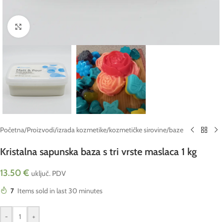
Click to enlarge
Početna
/
Proizvodi
/
izrada kozmetike
/
kozmetičke sirovine
/
baze
Kristalna sapunska baza s tri vrste maslaca 1 kg
13.50
€
uključ. PDV
7
Items sold in last 30 minutes
-
+