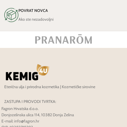
POVRAT NOVCA
Ako ste nezadovoljni
Eterična ulja i prirodna kozmetika | Kozmetičke sirovine
ZASTUPA I PROVODI TVRTKA:
Fagron Hrvatska d.o.o.
Donjozelinska ulica 114, 10382 Donja Zelina
E-mail: info@fagron.hr