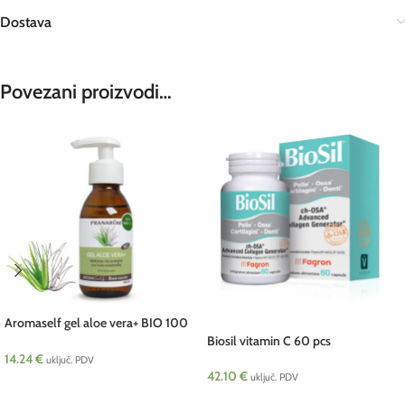
Dostava
Povezani proizvodi…
Aromaself gel aloe vera+ BIO 100
ml Pranarom
Biosil vitamin C 60 pcs
14.24
€
uključ. PDV
42.10
€
uključ. PDV
DODAJ U KOŠARICU
DODAJ U KOŠARICU