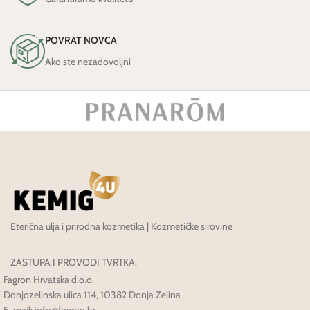
POVRAT NOVCA
Ako ste nezadovoljni
Eterična ulja i prirodna kozmetika | Kozmetičke sirovine
ZASTUPA I PROVODI TVRTKA:
Fagron Hrvatska d.o.o.
Donjozelinska ulica 114, 10382 Donja Zelina
E-mail: info@fagron.hr