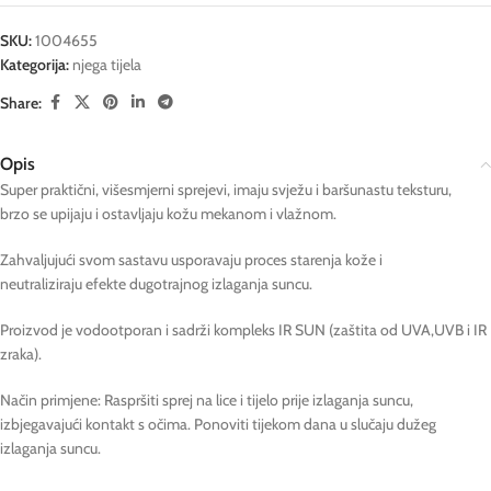
SKU:
1004655
Kategorija:
njega tijela
Share:
Opis
Super praktični, višesmjerni sprejevi, imaju svježu i baršunastu teksturu,
brzo se upijaju i ostavljaju kožu mekanom i vlažnom.
Zahvaljujući svom sastavu usporavaju proces starenja kože i
neutraliziraju efekte dugotrajnog izlaganja suncu.
Proizvod je vodootporan i sadrži kompleks IR SUN (zaštita od UVA,UVB i IR
zraka).
Način primjene: Raspršiti sprej na lice i tijelo prije izlaganja suncu,
izbjegavajući kontakt s očima. Ponoviti tijekom dana u slučaju dužeg
izlaganja suncu.