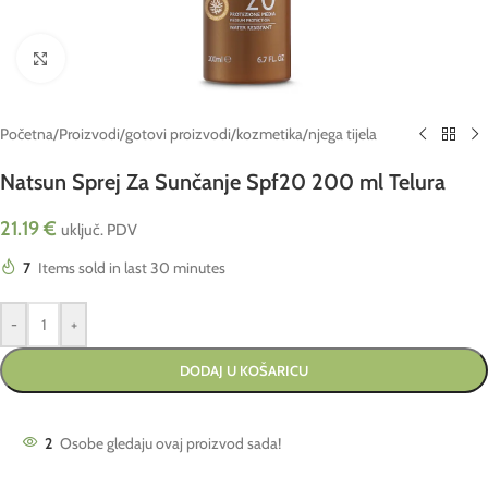
Click to enlarge
Početna
/
Proizvodi
/
gotovi proizvodi
/
kozmetika
/
njega tijela
Natsun Sprej Za Sunčanje Spf20 200 ml Telura
21.19
€
uključ. PDV
7
Items sold in last 30 minutes
-
+
DODAJ U KOŠARICU
2
Osobe gledaju ovaj proizvod sada!