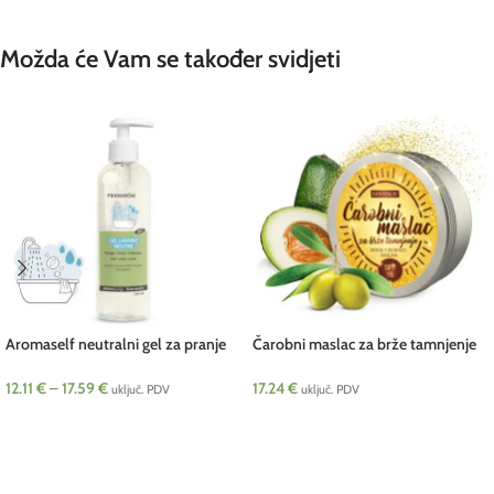
Možda će Vam se također svidjeti
Aromaself neutralni gel za pranje
Čarobni maslac za brže tamnjenje
BIO Pranarom
SPF 15 Biovitalis 150 ml
12.11
€
–
17.59
€
17.24
€
uključ. PDV
uključ. PDV
ODABERI OPCIJE
DODAJ U KOŠARICU