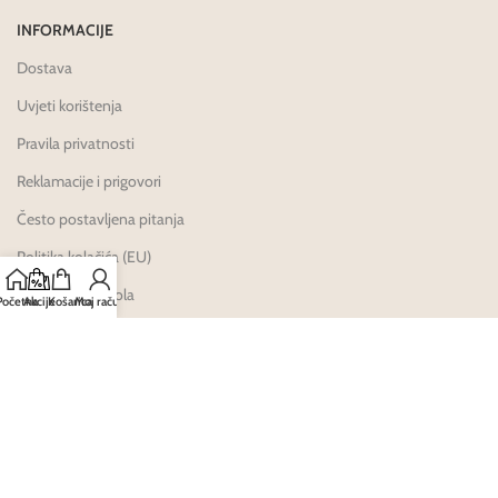
INFORMACIJE
Dostava
Uvjeti korištenja
Pravila privatnosti
Reklamacije i prigovori
Često postavljena pitanja
Politika kolačića (EU)
HALMED dozvola
Početna
Akcije
Košarica
Moj račun
Karijere
Načini Plaćanja: