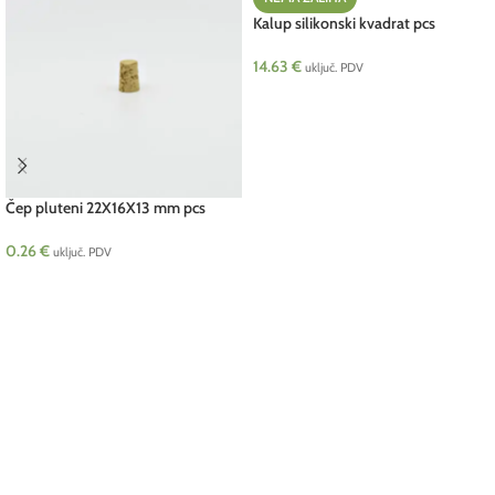
Kalup silikonski kvadrat pcs
14.63
€
uključ. PDV
PROČITAJ VIŠE
Čep pluteni 22X16X13 mm pcs
0.26
€
uključ. PDV
DODAJ U KOŠARICU