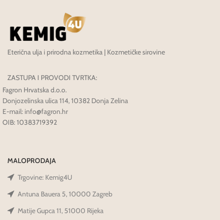
Eterična ulja i prirodna kozmetika | Kozmetičke sirovine
ZASTUPA I PROVODI TVRTKA:
Fagron Hrvatska d.o.o.
Donjozelinska ulica 114, 10382 Donja Zelina
E-mail: info@fagron.hr
OIB: 10383719392
MALOPRODAJA
Trgovine: Kemig4U
Antuna Bauera 5, 10000 Zagreb
Matije Gupca 11, 51000 Rijeka