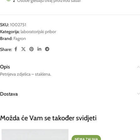
2
Osobe gledaju ovaj proizvod sada!
SKU:
1002751
Kategorija:
laboratorijski pribor
Brand:
Fagron
Share:
Opis
Petrijeva zdjelica – staklena.
Dostava
Možda će Vam se također svidjeti
NEMA ZALIHA