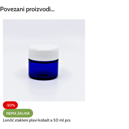
Povezani proizvodi…
-50%
NEMA ZALIHA
Lončić stakleni plavi kobalt a 50 ml pcs