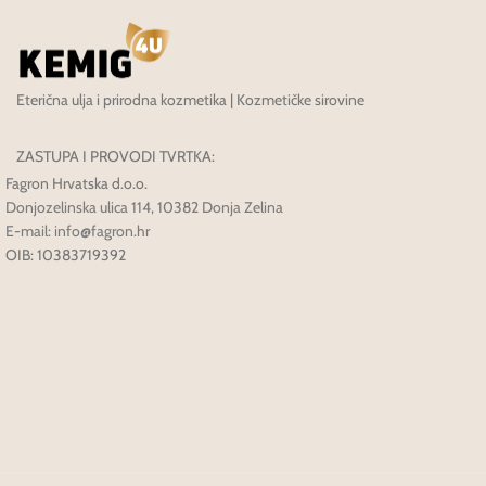
Eterična ulja i prirodna kozmetika | Kozmetičke sirovine
ZASTUPA I PROVODI TVRTKA:
Fagron Hrvatska d.o.o.
Donjozelinska ulica 114, 10382 Donja Zelina
E-mail: info@fagron.hr
OIB: 10383719392