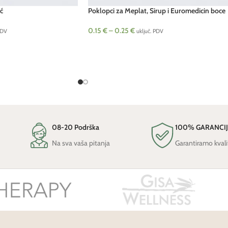
ć
Poklopci za Meplat, Sirup i Euromedicin boce
0.15
€
–
0.25
€
PDV
uključ. PDV
08-20 Podrška
100% GARANCI
Na sva vaša pitanja
Garantiramo kvali