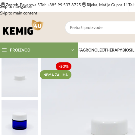
Zagreb, Bauerova 5
Tel: +385 99 537 8725
Rijeka, Matije Gupca 11
Tel
Skip to navigation
Skip to main content
FAGRON
OLEOTHERAPY
BIOSIL
PROIZVODI
-50%
NEMA ZALIHA