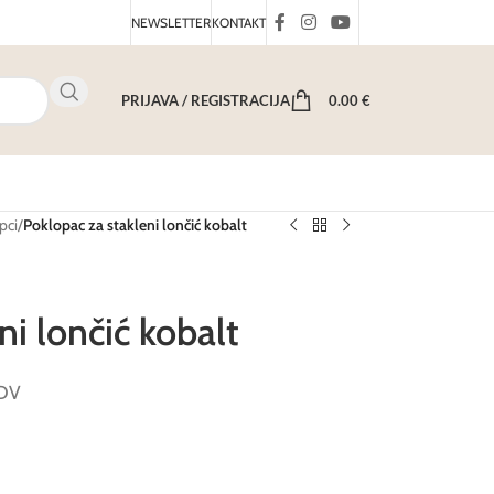
NEWSLETTER
KONTAKT
PRIJAVA / REGISTRACIJA
0.00
€
pci
/
Poklopac za stakleni lončić kobalt
ni lončić kobalt
PDV