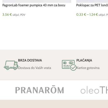
FagronLab foamer pumpica 43 mm za bocu
Poklopac za PET lonči
150 ml pcs
0.33
€
–
1.24
€
3.56
€
uključ. 
uključ. PDV
BRZA DOSTAVA
PLAĆANJA
Dostava do Vaših vrata
Kartice gotovina