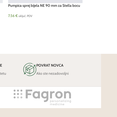
Pumpica sprej bijela NE 90 mm za Stella bocu
Pumpica sprej crn
10 kom
10 kom
7.56
€
7.56
€
uključ. PDV
uključ. PDV
JE
POVRAT NOVCA
tetu
Ako ste nezadovoljni