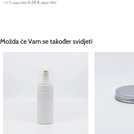
0.58
€
1.15
€
uključ. PDV
uključ. PDV
Možda će Vam se također svidjeti