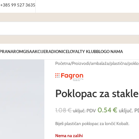
: +385 99 527 3635
PRANAROM
GISA
AKCIJE
RADIONICE
LOYALTY KLUB
BLOG
O NAMA
Početna
/
Proizvodi
/
ambalaža
/
plastična
/
poklo
Poklopac za stakle
0.54
€
1.08
€
uključ. 
uključ. PDV
Bijeli plastičan poklopac za lončić Kobalt.
Nema na zalihi