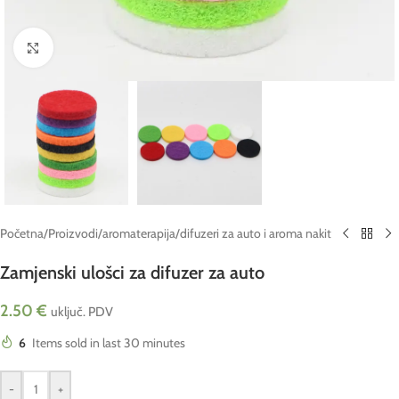
Click to enlarge
Početna
/
Proizvodi
/
aromaterapija
/
difuzeri za auto i aroma nakit
Zamjenski ulošci za difuzer za auto
2.50
€
uključ. PDV
6
Items sold in last 30 minutes
-
+