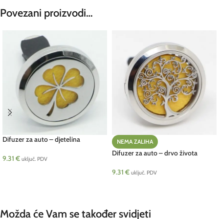
Povezani proizvodi…
Difuzer za auto – djetelina
NEMA ZALIHA
Difuzer za auto – drvo života
9.31
€
uključ. PDV
9.31
€
DODAJ U KOŠARICU
uključ. PDV
PROČITAJ VIŠE
Možda će Vam se također svidjeti