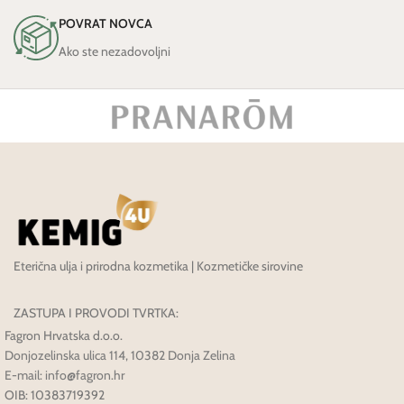
POVRAT NOVCA
Ako ste nezadovoljni
Eterična ulja i prirodna kozmetika | Kozmetičke sirovine
ZASTUPA I PROVODI TVRTKA:
Fagron Hrvatska d.o.o.
Donjozelinska ulica 114, 10382 Donja Zelina
E-mail: info@fagron.hr
OIB: 10383719392