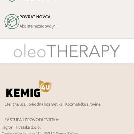
POVRAT NOVCA
Ako ste nezadovoljni
Eterična ulja i prirodna kozmetika | Kozmetičke sirovine
ZASTUPA I PROVODI TVRTKA:
Fagron Hrvatska d.o.o.
Donjozelinska ulica 114, 10382 Donja Zelina