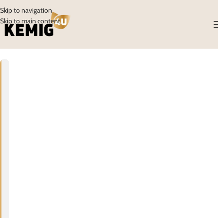
Skip to navigation
Skip to main content
06
RUJ
H
I
D
R
A
T
A
C
I