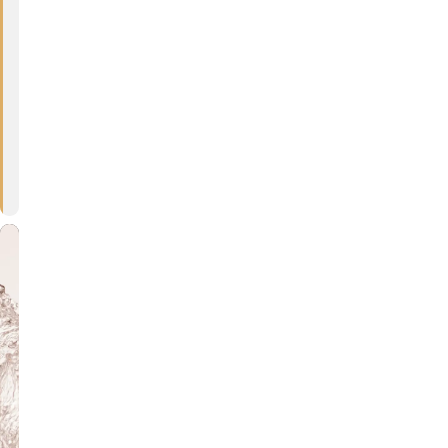
D
I
O
N
I
C
A
18:00 - 20:00
(GMT+00:00)