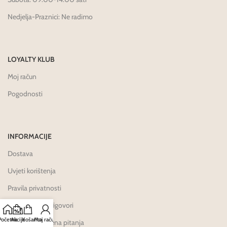
Nedjelja-Praznici: Ne radimo
LOYALTY KLUB
Moj račun
Pogodnosti
INFORMACIJE
Dostava
Uvjeti korištenja
Pravila privatnosti
Reklamacije i prigovori
Početna
Akcije
Košarica
Moj račun
Često postavljena pitanja