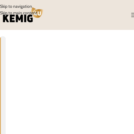
Skip to navigation
Skip to main content
01
TRA
R
A
D
I
O
N
I
C
A