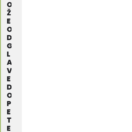
O
Ž
E
O
D
G
L
A
V
E
D
O
P
E
T
E