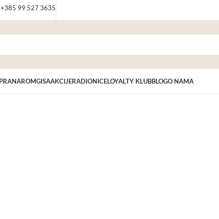
: +385 99 527 3635
PRANAROM
GISA
AKCIJE
RADIONICE
LOYALTY KLUB
BLOG
O NAMA