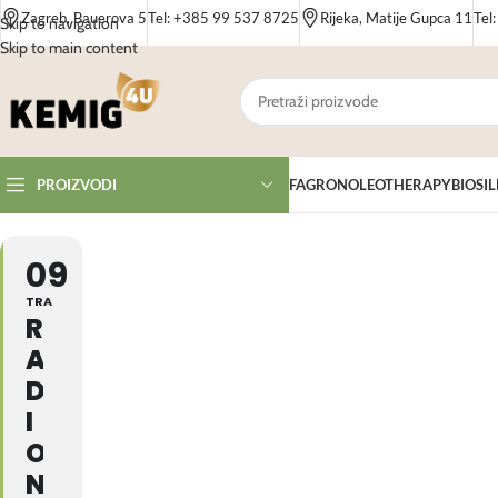
Zagreb, Bauerova 5
Tel: +385 99 537 8725
Rijeka, Matije Gupca 11
Tel
Skip to navigation
Skip to main content
FAGRON
OLEOTHERAPY
BIOSIL
PROIZVODI
09
TRA
R
A
D
I
O
N