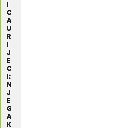
I
C
A
U
R
I
J
E
C
I:
N
J
E
G
A
K