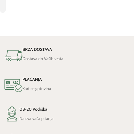
KALENDAR
BRZA DOSTAVA
Dostava do Vaših vrata
PLAĆANJA
Kartice gotovina
08-20 Podrška
Na sva vaša pitanja