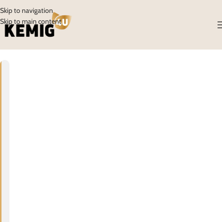
Skip to navigation
Skip to main content
12
PRO
V
E
L
I
K
A
B
O
Ž