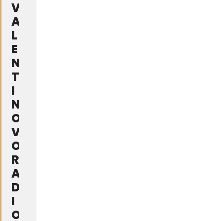
V
A
L
E
N
T
I
N
O
V
O
R
A
D
I
O