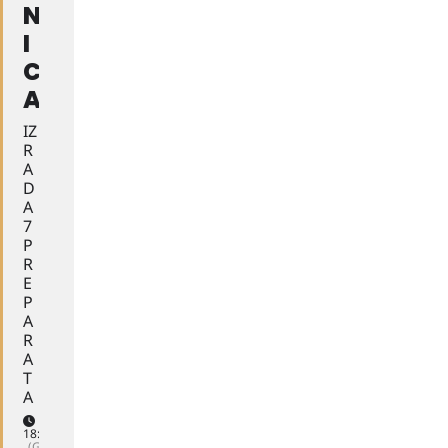
N
I
C
A
IZ
R
A
D
A
7
P
R
E
P
A
R
A
T
A
18:00 - 20:00
(GMT+00:00)