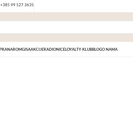
: +385 99 527 3635
PRANAROM
GISA
AKCIJE
RADIONICE
LOYALTY KLUB
BLOG
O NAMA