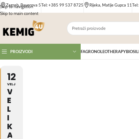
Zagreb, Bauerova 5
Tel: +385 99 537 8725
Rijeka, Matije Gupca 11
Tel
Skip to navigation
Skip to main content
FAGRON
OLEOTHERAPY
BIOSIL
PROIZVODI
12
VELJ
V
E
L
I
K
A