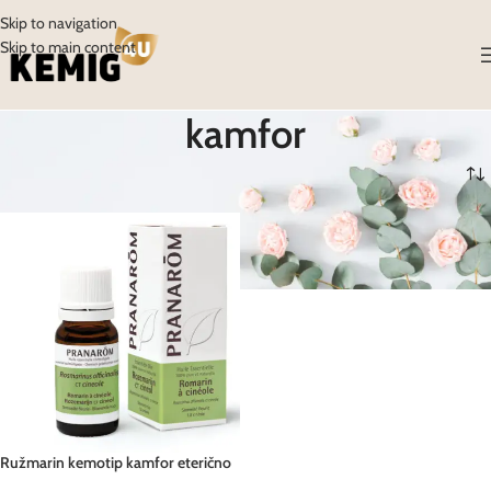
Skip to navigation
Skip to main content
kamfor
Početna
/
Proizvodi
/
Proizvodi označeni “kamfor”
Ružmarin kemotip kamfor eterično
ulje BIO 10 ml Pranarom