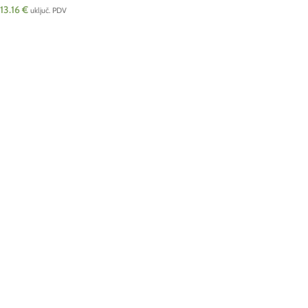
13.16
€
uključ. PDV
DODAJ U KOŠARICU