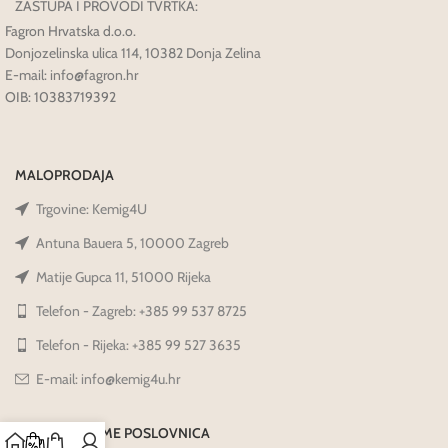
ZASTUPA I PROVODI TVRTKA:
Fagron Hrvatska d.o.o.
Donjozelinska ulica 114, 10382 Donja Zelina
E-mail: info@fagron.hr
OIB: 10383719392
MALOPRODAJA
Trgovine: Kemig4U
Antuna Bauera 5, 10000 Zagreb
Matije Gupca 11, 51000 Rijeka
Telefon - Zagreb: +385 99 537 8725
Telefon - Rijeka: +385 99 527 3635
E-mail: info@kemig4u.hr
RADNO VRIJEME POSLOVNICA