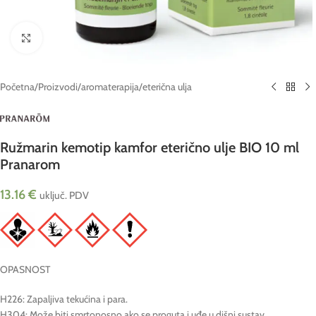
Click to enlarge
Početna
/
Proizvodi
/
aromaterapija
/
eterična ulja
Ružmarin kemotip kamfor eterično ulje BIO 10 ml
Pranarom
13.16
€
uključ. PDV
OPASNOST
H226: Zapaljiva tekućina i para.
H304: Može biti smrtonosno ako se proguta i uđe u dišni sustav.