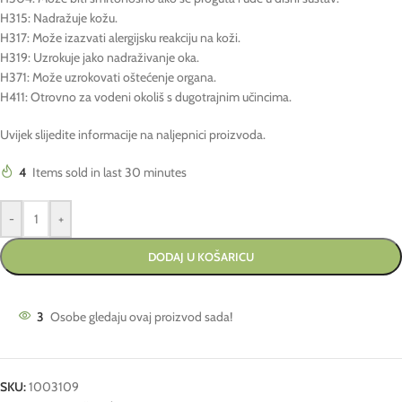
H315: Nadražuje kožu.
H317: Može izazvati alergijsku reakciju na koži.
H319: Uzrokuje jako nadraživanje oka.
H371: Može uzrokovati oštećenje organa.
H411: Otrovno za vodeni okoliš s dugotrajnim učincima.
Uvijek slijedite informacije na naljepnici proizvoda.
4
Items sold in last 30 minutes
-
+
DODAJ U KOŠARICU
3
Osobe gledaju ovaj proizvod sada!
SKU:
1003109