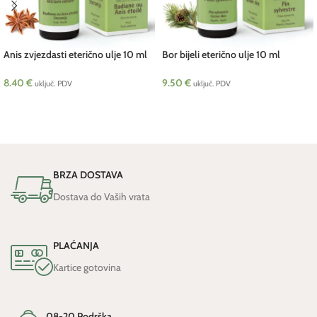
Anis zvjezdasti eterično ulje 10 ml
Bor bijeli eterično ulje 10 ml
Pranarom BIO
Pranarom
8.40
€
9.50
€
uključ. PDV
uključ. PDV
DODAJ U KOŠARICU
DODAJ U KOŠARICU
BRZA DOSTAVA
Dostava do Vaših vrata
PLAĆANJA
Kartice gotovina
08-20 Podrška