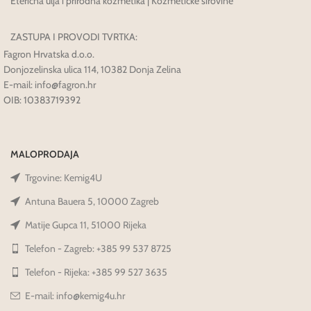
Eterična ulja i prirodna kozmetika | Kozmetičke sirovine
ZASTUPA I PROVODI TVRTKA:
Fagron Hrvatska d.o.o.
Donjozelinska ulica 114, 10382 Donja Zelina
E-mail: info@fagron.hr
OIB: 10383719392
MALOPRODAJA
Trgovine: Kemig4U
Antuna Bauera 5, 10000 Zagreb
Matije Gupca 11, 51000 Rijeka
Telefon - Zagreb: +385 99 537 8725
Telefon - Rijeka: +385 99 527 3635
E-mail: info@kemig4u.hr