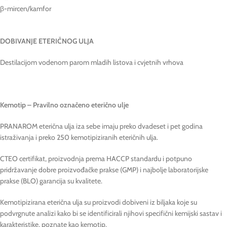
β-mircen/kamfor
DOBIVANJE ETERIČNOG ULJA
Destilacijom vodenom parom mladih listova i cvjetnih vrhova
Kemotip – Pravilno označeno eterično ulje
PRANAROM eterična ulja iza sebe imaju preko dvadeset i pet godina
istraživanja i preko 250 kemotipiziranih eteričnih ulja.
CTEO certifikat, proizvodnja prema HACCP standardu i potpuno
pridržavanje dobre proizvođačke prakse (GMP) i najbolje laboratorijske
prakse (BLO) garancija su kvalitete.
Kemotipizirana eterična ulja su proizvodi dobiveni iz biljaka koje su
podvrgnute analizi kako bi se identificirali njihovi specifični kemijski sastav i
karakteristike, poznate kao kemotip.