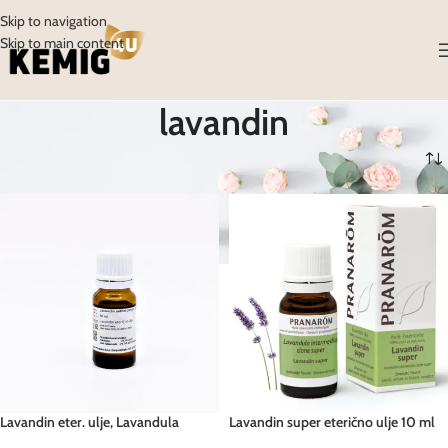
Skip to navigation
Skip to main content
lavandin
Početna
/
Proizvodi
/
Proizvodi označeni “lavandin”
Lavandin eter. ulje, Lavandula
Lavandin super eterično ulje 10 ml
hybrida Reverchon
Pranarom