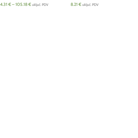
4.31
€
–
105.18
€
8.21
€
uključ. PDV
uključ. PDV
ODABERI OPCIJE
DODAJ U KOŠARICU