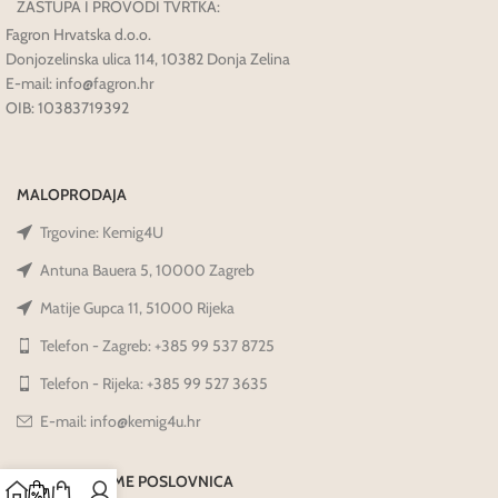
ZASTUPA I PROVODI TVRTKA:
Fagron Hrvatska d.o.o.
Donjozelinska ulica 114, 10382 Donja Zelina
E-mail: info@fagron.hr
OIB: 10383719392
MALOPRODAJA
Trgovine: Kemig4U
Antuna Bauera 5, 10000 Zagreb
Matije Gupca 11, 51000 Rijeka
Telefon - Zagreb: +385 99 537 8725
Telefon - Rijeka: +385 99 527 3635
E-mail: info@kemig4u.hr
RADNO VRIJEME POSLOVNICA