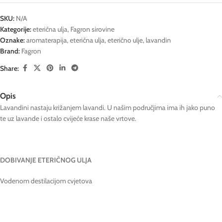
SKU:
N/A
Kategorije:
eterična ulja
,
Fagron sirovine
Oznake:
aromaterapija
,
eterična ulja
,
eterično ulje
,
lavandin
Brand:
Fagron
Share:
Opis
Lavandini nastaju križanjem lavandi. U našim područjima ima ih jako puno
te uz lavande i ostalo cvijeće krase naše vrtove.
DOBIVANJE ETERIČNOG ULJA
Vodenom destilacijom cvjetova