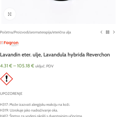
Click to enlarge
Početna
/
Proizvodi
/
aromaterapija
/
eterična ulja
Lavandin eter. ulje, Lavandula hybrida Reverchon
4.31
€
–
105.18
€
uključ. PDV
UPOZORENJE
H317: Može izazvati alergijsku reakciju na koži.
H319: Uzrokuje jako nadraživanje oka.
H412: Štetno za vodeni okoliš s dugotrajnim učincima.