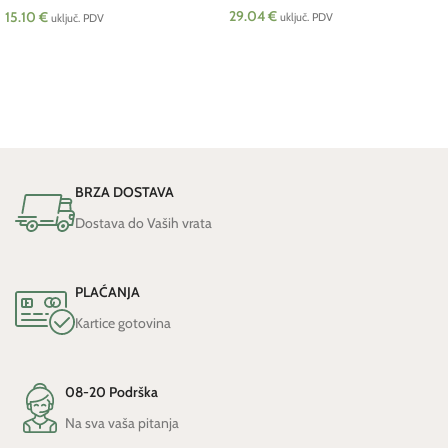
29.04
€
15.10
€
uključ. PDV
uključ. PDV
DODAJ U KOŠARICU
DODAJ U KOŠARICU
BRZA DOSTAVA
Dostava do Vaših vrata
PLAĆANJA
Kartice gotovina
08-20 Podrška
Na sva vaša pitanja