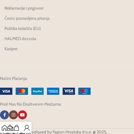
Reklamacije i prigovori
Često postavljena pitanja
Politika kolačića (EU)
HALMED dozvola
Karijere
Načini Plaćanja:
Prati Nas Na Društvenim Mrežama:
Developed by Fagron Hrvatska d.o.o. @ 2025.
Početna
Akcije
Košarica
Moj račun