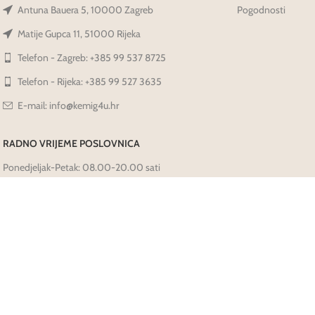
Antuna Bauera 5, 10000 Zagreb
Pogodnosti
Matije Gupca 11, 51000 Rijeka
Telefon - Zagreb: +385 99 537 8725
Telefon - Rijeka: +385 99 527 3635
E-mail: info@kemig4u.hr
RADNO VRIJEME POSLOVNICA
Ponedjeljak-Petak: 08.00-20.00 sati
Subota: 09.00-14.00 sati
Nedjelja-Praznici: Ne radimo
Prati Nas Na Društvenim Mrežama: