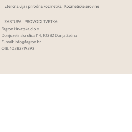
Eterična ulja i prirodna kozmetika | Kozmetičke sirovine
ZASTUPA I PROVODI TVRTKA:
Fagron Hrvatska d.o.o.
Donjozelinska ulica 114, 10382 Donja Zelina
E-mail: info@fagron.hr
OIB: 10383719392
Načini Plaćanja: