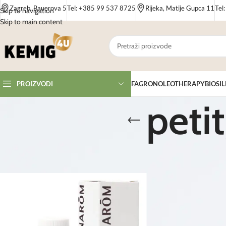
Zagreb, Bauerova 5
Tel: +385 99 537 8725
Rijeka, Matije Gupca 11
Tel
Skip to navigation
Skip to main content
FAGRON
OLEOTHERAPY
BIOSIL
PROIZVODI
peti
Početna
/
Proizvodi
/
Proizvodi označeni “petitgrain mandarina”