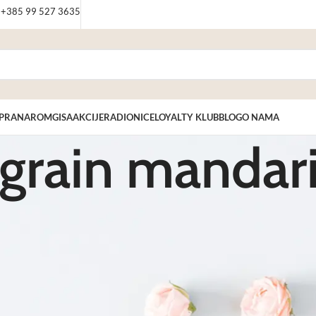
: +385 99 527 3635
PRANAROM
GISA
AKCIJE
RADIONICE
LOYALTY KLUB
BLOG
O NAMA
tgrain mandar