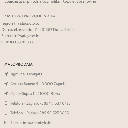
Eterična ulja i prirodna kozmetika | Kozmetičke sirovine
ZASTUPA I PROVODI TVRTKA:
Fagron Hrvatska d.o.o.
Donjozelinska ulica 114, 10382 Donja Zelina
E-mail: info@fagron.hr
OIB: 10383719392
MALOPRODAJA
Trgovine: Kemig4U
Antuna Bauera 5, 10000 Zagreb
Matije Gupca 11, 51000 Rijeka
Telefon - Zagreb: +385 99 537 8725
Telefon - Rijeka: +385 99 527 3635
E-mail: info@kemig4u.hr