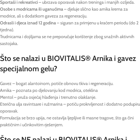
Sportaši i rekreativci
– ubrzava oporavak nakon treninga i manjih ozljeda.
Osobe s modricama ili uganućima
– djeluje slično kao arnika krema za
modrice, ali s dodatkom gaveza za regeneraciju.
Odrasli i djeca iznad 12 godina
– siguran za primjenu u kraćem periodu (do 2
tjedna).
Trudnicama i dojiljama se ne preporučuje korištenje zbog snažnih aktivnih
sastojaka.
Što se nalazi u BIOVITALIS® Arnika i gavez
specijalnom gelu?
Gavez – bogat alantoinom, potiče obnovu tkiva i regeneraciju.
Arnika – poznata po djelovanju kod modrica, oteklina
Mentol – pruža osjećaj hlađenja i trenutno olakšanje.
Eterična ulja ravintsare i ružmarina – potiču prokrvljenost i dodatno podupiru
oporavak.
Formulacija se brzo upija, ne ostavlja ljepljive ili masne tragove, što ga čini
praktičnim i učinkovitim rješenjem.
Što se NE nalazi u BIOVITALIS® Arnika i