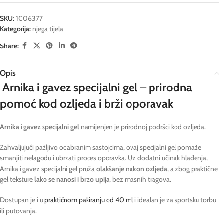
SKU:
1006377
Kategorija:
njega tijela
Share:
Opis
Arnika i gavez specijalni gel – prirodna
pomoć kod ozljeda i brži oporavak
Arnika i gavez specijalni gel
namijenjen je prirodnoj podršci kod ozljeda.
Zahvaljujući pažljivo odabranim sastojcima, ovaj specijalni gel pomaže
smanjiti nelagodu i ubrzati proces oporavka. Uz dodatni učinak hlađenja,
Arnika i gavez specijalni gel pruža
olakšanje nakon ozljeda
, a zbog praktične
gel teksture
lako se nanosi i brzo upija
, bez masnih tragova.
Dostupan je i u
praktičnom pakiranju od 40 ml
i idealan je za sportsku torbu
ili putovanja.