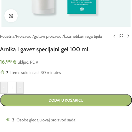
Click to enlarge
Početna
/
Proizvodi
/
gotovi proizvodi
/
kozmetika
/
njega tijela
Arnika i gavez specijalni gel 100 mL
16.99
€
uključ. PDV
7
Items sold in last 30 minutes
-
+
DODAJ U KOŠARICU
3
Osobe gledaju ovaj proizvod sada!