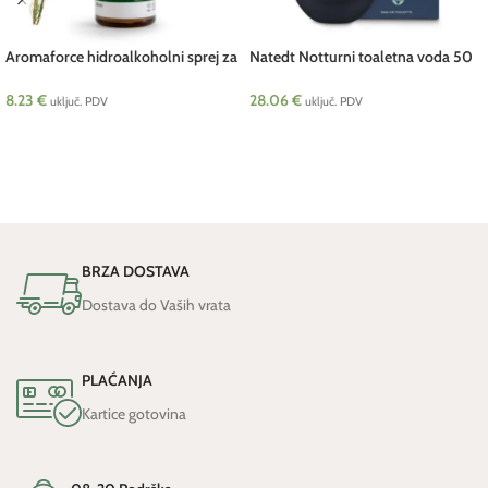
Aromaforce hidroalkoholni sprej za
Natedt Notturni toaletna voda 50
ruke 30 ml Pranarom
ml Telura
8.23
€
28.06
€
uključ. PDV
uključ. PDV
DODAJ U KOŠARICU
DODAJ U KOŠARICU
BRZA DOSTAVA
Dostava do Vaših vrata
PLAĆANJA
Kartice gotovina