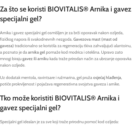
Za što se koristi BIOVITALIS® Arnika i gavez
specijalni gel?
Arnika i gavez specijalni gel osmišljen je za brži oporavak nakon ozljeda,
fizičkog napora ili svakodnevnih nezgoda.
Gavezova mast (mast od
gaveza)
tradicionalno se koristila za regeneraciju tkiva zahvaljujući alantoinu,
a poznato je da
arnika gel
pomaže kod modrica i oteklina. Upravo zato
mnogi biraju
gavez ili arniku
kada traže prirodan način za ubrzanje oporavka
nakon ozljede.
Uz dodatak mentola, ravintsare i ružmarina, gel pruža
osjećaj hlađenja
,
potiče prokrvljenost i pojačava regenerativna svojstva gaveza i arnike.
Tko može koristiti BIOVITALIS® Arnika i
gavez specijalni gel?
Specijalni gel idealan je za sve koji traže prirodnu pomoć kod ozljeda: