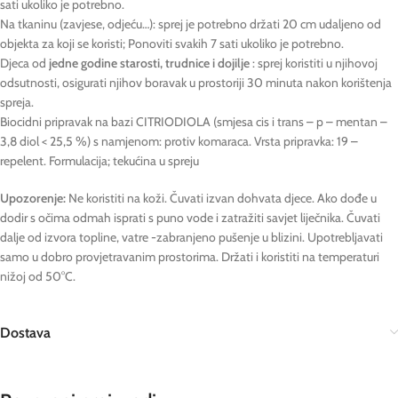
sati ukoliko je potrebno.
Na tkaninu (zavjese, odjeću…): sprej je potrebno držati 20 cm udaljeno od
objekta za koji se koristi; Ponoviti svakih 7 sati ukoliko je potrebno.
Djeca od
jedne godine starosti, trudnice i dojilje
: sprej koristiti u njihovoj
odsutnosti, osigurati njihov boravak u prostoriji 30 minuta nakon korištenja
spreja.
Biocidni pripravak na bazi CITRIODIOLA (smjesa cis i trans – p – mentan –
3,8 diol < 25,5 %) s namjenom: protiv komaraca. Vrsta pripravka: 19 –
repelent. Formulacija; tekućina u spreju
Upozorenje:
Ne koristiti na koži. Čuvati izvan dohvata djece. Ako dođe u
dodir s očima odmah isprati s puno vode i zatražiti savjet liječnika. Čuvati
dalje od izvora topline, vatre -zabranjeno pušenje u blizini. Upotrebljavati
samo u dobro provjetravanim prostorima. Držati i koristiti na temperaturi
nižoj od 50°C.
Dostava