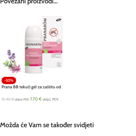
Povezani proizvodi…
-50%
Prana BB tekući gel za zaštitu od
komaraca BIO 30 ml Pranarom
7.70
€
15.40
€
uključ. PDV
uključ. PDV
DODAJ U KOŠARICU
Možda će Vam se također svidjeti