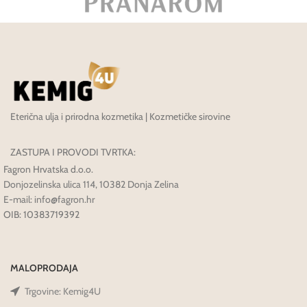
Eterična ulja i prirodna kozmetika | Kozmetičke sirovine
ZASTUPA I PROVODI TVRTKA:
Fagron Hrvatska d.o.o.
Donjozelinska ulica 114, 10382 Donja Zelina
E-mail: info@fagron.hr
OIB: 10383719392
MALOPRODAJA
Trgovine: Kemig4U