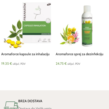
Aromaforce kapsule za inhalaciju
Aromaforce sprej za dezinfekciju
15 kom Pranarom
BIO 150 ml (+ eukaliptus) pcs
Pranarom
19.35
€
24.75
€
uključ. PDV
uključ. PDV
DODAJ U KOŠARICU
DODAJ U KOŠARICU
BRZA DOSTAVA
Dostava do Vaših vrata