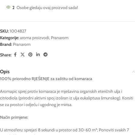
2
Osobe gledaju ovaj proizvod sada!
SKU:
1004827
Kategorije:
aroma proizvodi
,
Pranarom
Brand:
Pranarom
Share:
Opis
100% priorodno RJEŠENJE
za zaštitu od komaraca
Aromapic sprej protiv komaraca je mješavina organskih eteričnih ulja i
citriodiola (prirodni aktivni spoj izoliran iz ulja eukaliptusa limunskog). Korsiti
se za prostor i odjeću i ugodnog je mirisa.
Način primjene:
U atmosferu: sprejati 8 sekundi u prostor od 30-60 m³; Ponoviti svakih 7