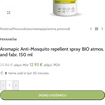
Click to enlarge
Početna
/
Proizvodi
/
aromaterapija
/
aroma proizvodi
Aromapic Anti-Mosquito repellent spray BIO atmos.
and fabr. 150 ml
12.93
€
25.86
€
uključ. PDV
uključ. PDV
8
Items sold in last 30 minutes
-
+
DODAJ U KOŠARICU