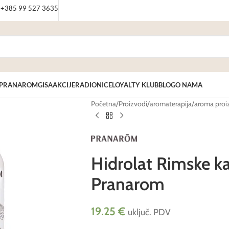
: +385 99 527 3635
PRANAROM
GISA
AKCIJE
RADIONICE
LOYALTY KLUB
BLOG
O NAMA
Početna
/
Proizvodi
/
aromaterapija
/
aroma proi
Hidrolat Rimske k
Pranarom
19.25
€
uključ. PDV