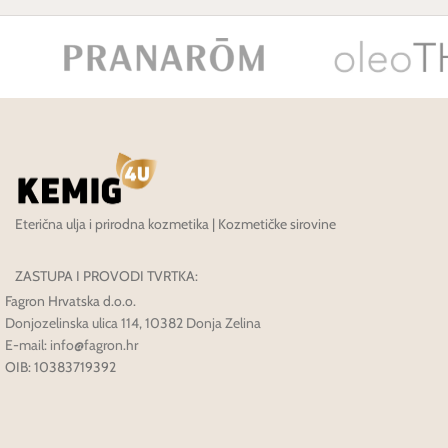
Eterična ulja i prirodna kozmetika | Kozmetičke sirovine
ZASTUPA I PROVODI TVRTKA:
Fagron Hrvatska d.o.o.
Donjozelinska ulica 114, 10382 Donja Zelina
E-mail: info@fagron.hr
OIB: 10383719392