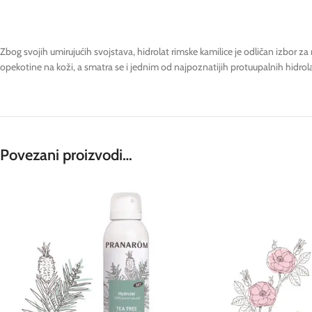
Zbog svojih umirujućih svojstava, hidrolat rimske kamilice je odličan izbor za nje
opekotine na koži, a smatra se i jednim od najpoznatijih protuupalnih hidrol
Povezani proizvodi…