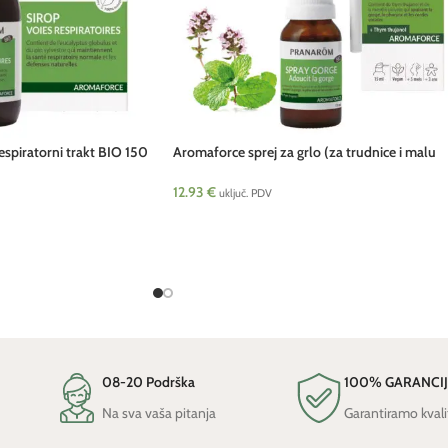
espiratorni trakt BIO 150
Aromaforce sprej za grlo (za trudnice i malu
djecu) 15 ml pcs Pranarom
12.93
€
uključ. PDV
08-20 Podrška
100% GARANCI
Na sva vaša pitanja
Garantiramo kvali