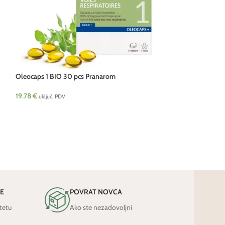
Oleocaps 1 BIO 30 pcs Pranarom
Oleocaps 2 BIO 3
19.78
€
19.78
€
uključ. PDV
uključ. PDV
JE
POVRAT NOVCA
tetu
Ako ste nezadovoljni