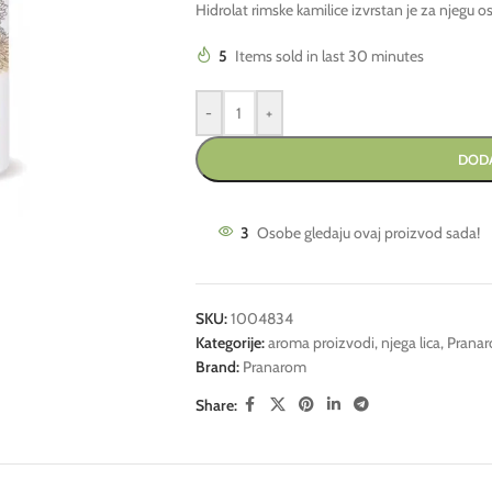
Hidrolat rimske kamilice izvrstan je za njegu os
5
Items sold in last 30 minutes
-
+
DODA
3
Osobe gledaju ovaj proizvod sada!
SKU:
1004834
Kategorije:
aroma proizvodi
,
njega lica
,
Prana
Brand:
Pranarom
Share: