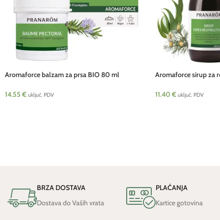
Aromaforce balzam za prsa BIO 80 ml
Aromaforce sirup za r
Pranarom
ml Pranarom
14.55
€
11.40
€
uključ. PDV
uključ. PDV
BRZA DOSTAVA
PLAĆANJA
Dostava do Vaših vrata
Kartice gotovina