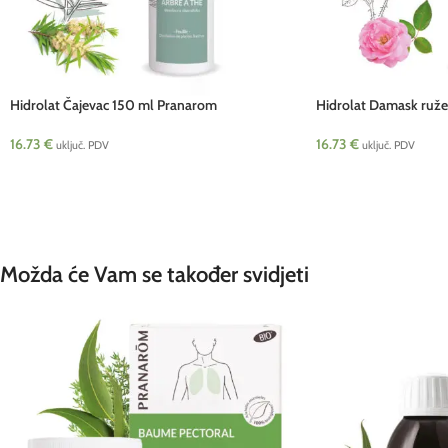
Hidrolat Čajevac 150 ml Pranarom
Hidrolat Damask ruž
16.73
€
16.73
€
uključ. PDV
uključ. PDV
Možda će Vam se također svidjeti