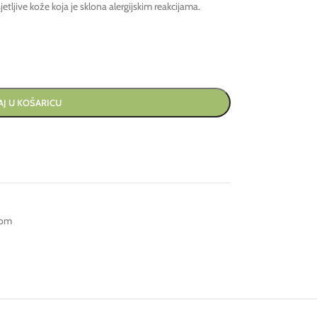
jetljive kože koja je sklona alergijskim reakcijama.
J U KOŠARICU
rom