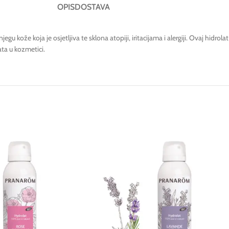
OPIS
DOSTAVA
gu kože koja je osjetljiva te sklona atopiji, iritacijama i alergiji. Ovaj hidrolat
ata u kozmetici.