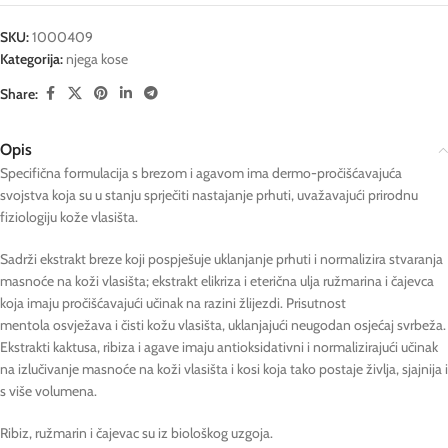
SKU:
1000409
Kategorija:
njega kose
Share:
Opis
Specifična formulacija s brezom i agavom ima dermo-pročišćavajuća
svojstva koja su u stanju sprječiti nastajanje prhuti, uvažavajući prirodnu
fiziologiju kože vlasišta.
Sadrži ekstrakt breze koji pospješuje uklanjanje prhuti i normalizira stvaranja
masnoće na koži vlasišta; ekstrakt elikriza i eterična ulja ružmarina i čajevca
koja imaju pročišćavajući učinak na razini žlijezdi. Prisutnost
mentola osvježava i čisti kožu vlasišta, uklanjajući neugodan osjećaj svrbeža.
Ekstrakti kaktusa, ribiza i agave imaju antioksidativni i normalizirajući učinak
na izlučivanje masnoće na koži vlasišta i kosi koja tako postaje življa, sjajnija i
s više volumena.
Ribiz, ružmarin i čajevac su iz biološkog uzgoja.