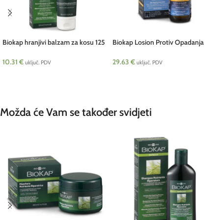
Biokap hranjivi balzam za kosu 125
Biokap Losion Protiv Opadanja
ml
Kose 50 ml Telura NEW
10.31
€
29.63
€
uključ. PDV
uključ. PDV
DODAJ U KOŠARICU
DODAJ U KOŠARICU
Možda će Vam se također svidjeti