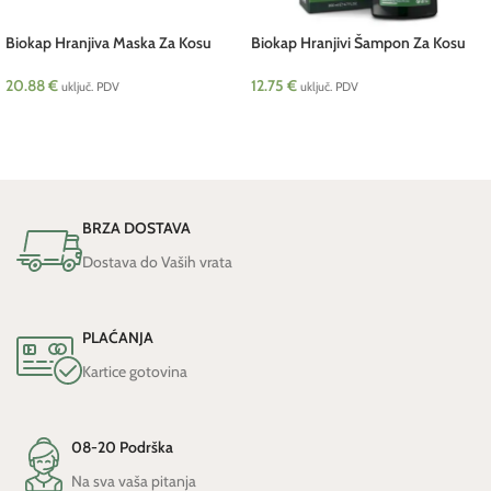
Biokap Hranjiva Maska Za Kosu
Biokap Hranjivi Šampon Za Kosu
200 ml Telura
200 ml Telura
20.88
€
12.75
€
uključ. PDV
uključ. PDV
DODAJ U KOŠARICU
DODAJ U KOŠARICU
BRZA DOSTAVA
Dostava do Vaših vrata
PLAĆANJA
Kartice gotovina
08-20 Podrška
Na sva vaša pitanja