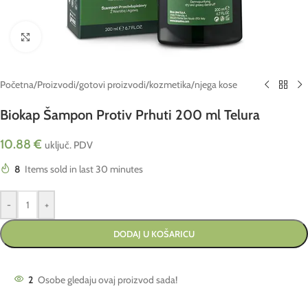
Click to enlarge
Početna
/
Proizvodi
/
gotovi proizvodi
/
kozmetika
/
njega kose
Biokap Šampon Protiv Prhuti 200 ml Telura
10.88
€
uključ. PDV
8
Items sold in last 30 minutes
-
+
DODAJ U KOŠARICU
2
Osobe gledaju ovaj proizvod sada!