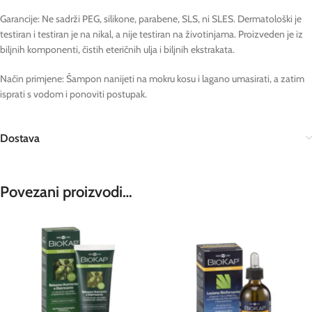
Garancije: Ne sadrži PEG, silikone, parabene, SLS, ni SLES. Dermatološki je
testiran i testiran je na nikal, a nije testiran na životinjama. Proizveden je iz
biljnih komponenti, čistih eteričnih ulja i biljnih ekstrakata.
Način primjene: Šampon nanijeti na mokru kosu i lagano umasirati, a zatim
isprati s vodom i ponoviti postupak.
Dostava
Povezani proizvodi…