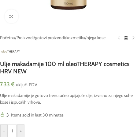
Click to enlarge
Početna
/
Proizvodi
/
gotovi proizvodi
/
kozmetika
/
njega kose
Ulje makadamije 100 ml oleoTHERAPY cosmetics
HRV NEW
7.33
€
uključ. PDV
Ulje makadamije je gotovo trenutačno upijajuće ulje, izvrsno za njegu suhe
kose i ispucalih vrhova.
3
Items sold in last 30 minutes
-
+