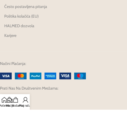
Često postavljena pitanja
Politika kolačića (EU)
HALMED dozvola
Karijere
Načini Plaćanja:
Prati Nas Na Društvenim Mrežama:
Početna
Akcije
Košarica
Moj račun
Developed by Fagron Hrvatska d.o.o. @ 2025.