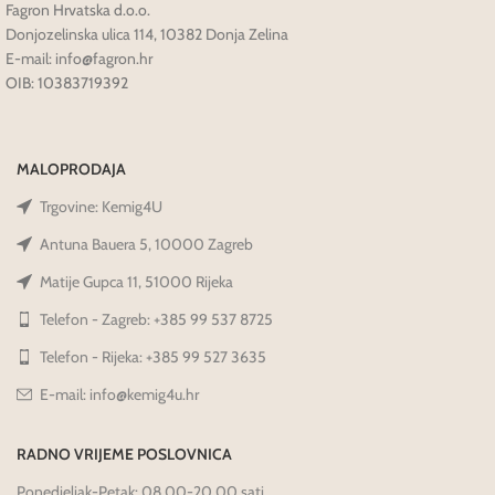
Fagron Hrvatska d.o.o.
Donjozelinska ulica 114, 10382 Donja Zelina
E-mail: info@fagron.hr
OIB: 10383719392
MALOPRODAJA
Trgovine: Kemig4U
Antuna Bauera 5, 10000 Zagreb
Matije Gupca 11, 51000 Rijeka
Telefon - Zagreb: +385 99 537 8725
Telefon - Rijeka: +385 99 527 3635
E-mail: info@kemig4u.hr
RADNO VRIJEME POSLOVNICA
Ponedjeljak-Petak: 08.00-20.00 sati