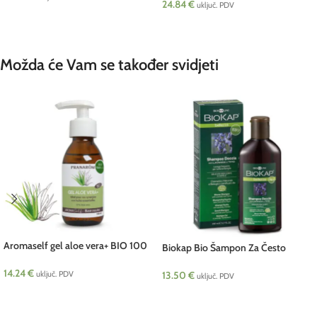
24.84
€
uključ. PDV
DODAJ U KOŠARICU
PROČITAJ VIŠE
Možda će Vam se također svidjeti
Aromaself gel aloe vera+ BIO 100
Biokap Bio Šampon Za Često
ml Pranarom
Pranje Kose I Tuširanje 200 ml
14.24
€
Telura
uključ. PDV
13.50
€
uključ. PDV
DODAJ U KOŠARICU
DODAJ U KOŠARICU