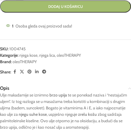
DODAJ U KOŠARICU
1
Osoba gleda ovaj proizvod sada!
SKU:
1004745
Kategorije:
njega kose
,
njega lica
,
oleoTHERAPY
Brand:
oleoTHERAPY
Share:
Opis
Ulje makadamije se iznimno
brzo upija
te se ponekad naziva i “nestajućim
uljem”. Iz tog razloga se u masažama treba koristiti u kombinaciji s drugim
uljima (badem, suncokret). Bogato je vitaminima A i E, a iako najpoznatije
kao ulje za
njegu suhe kose
, uspješno njeguje
zrelu kožu
zbog sadržaja
palmitoleinske kiseline. Ovo ulje otporno je na oksidaciju, a budući da se
brzo upija, odlično je i kao nosač ulja u aromaterapiji.