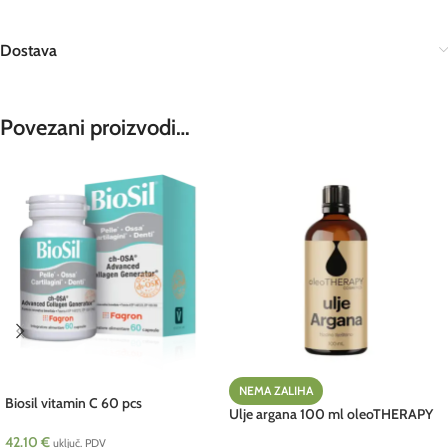
Dostava
Povezani proizvodi…
NEMA ZALIHA
Biosil vitamin C 60 pcs
Ulje argana 100 ml oleoTHERAPY
cosmetics HRV NEW
42.10
€
uključ. PDV