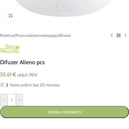
Click to enlarge
Početna
/
Proizvodi
/
aromaterapija
/
difuzeri
Difuzer Alieno pcs
32.61
€
uključ. PDV
2
Items sold in last 30 minutes
-
+
DODAJ U KOŠARICU