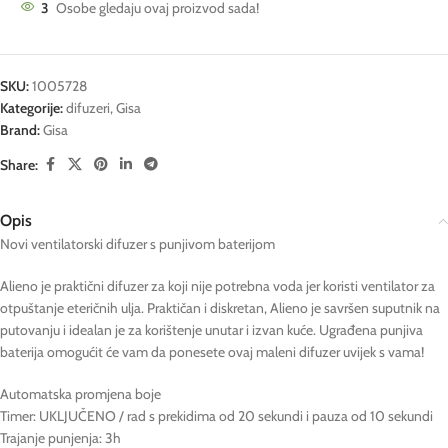
3
Osobe gledaju ovaj proizvod sada!
SKU:
1005728
Kategorije:
difuzeri
,
Gisa
Brand:
Gisa
Share:
Opis
Novi ventilatorski difuzer s punjivom baterijom
Alieno je praktični difuzer za koji nije potrebna voda jer koristi ventilator za
otpuštanje eteričnih ulja. Praktičan i diskretan, Alieno je savršen suputnik na
putovanju i idealan je za korištenje unutar i izvan kuće. Ugrađena punjiva
baterija omogućit će vam da ponesete ovaj maleni difuzer uvijek s vama!
Automatska promjena boje
Timer: UKLJUČENO / rad s prekidima od 20 sekundi i pauza od 10 sekundi
Trajanje punjenja: 3h