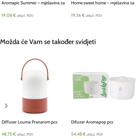
Aromapic Summer – mješavina za
Home sweet home – mješavina za
difuzer BIO 10 ml Pranarom
difuzer BIO 30 ml Pranarom
19.08
€
19.36
€
uključ. PDV
uključ. PDV
DODAJ U KOŠARICU
DODAJ U KOŠARICU
Možda će Vam se također svidjeti
Diffuser Louma Pranarom pcs
Difuzer Aromapop pcs
48.75
€
54.48
€
uključ. PDV
uključ. PDV