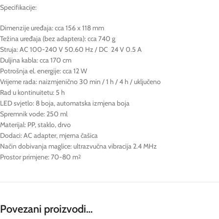
Specifikacije:
Dimenzije uređaja: cca 156 x 118 mm
Težina uređaja (bez adaptera): cca 740 g
Struja: AC 100-240 V 50.60 Hz / DC 24 V 0.5 A
Duljina kabla: cca 170 cm
Potrošnja el. energije: cca 12 W
Vrijeme rada: naizmjenično 30 min / 1 h / 4 h / uključeno
Rad u kontinuitetu: 5 h
LED svjetlo: 8 boja, automatska izmjena boja
Spremnik vode: 250 ml
Materijal: PP, staklo, drvo
Dodaci: AC adapter, mjerna čašica
Način dobivanja maglice: ultrazvučna vibracija 2.4 MHz
Prostor primjene: 70-80 m
2
Povezani proizvodi…