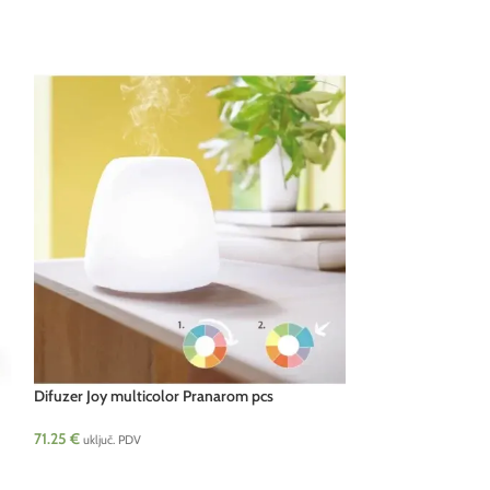
Difuzer Joy multicolor Pranarom pcs
Difuzer Lucciola p
71.25
€
75.48
€
uključ. PDV
uključ. PDV