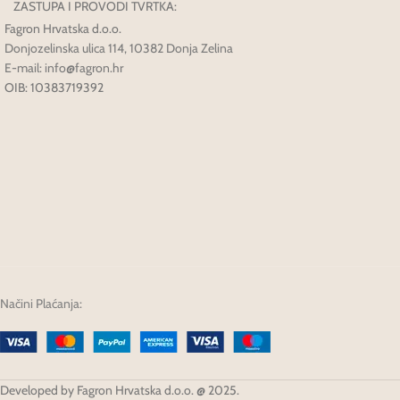
ZASTUPA I PROVODI TVRTKA:
Fagron Hrvatska d.o.o.
Donjozelinska ulica 114, 10382 Donja Zelina
E-mail: info@fagron.hr
OIB: 10383719392
Načini Plaćanja:
Developed by Fagron Hrvatska d.o.o. @ 2025.