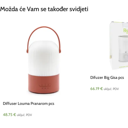
Možda će Vam se također svidjeti
Difuzer Big Gisa pcs
66.19
€
uključ. PDV
Diffuser Louma Pranarom pcs
48.75
€
uključ. PDV