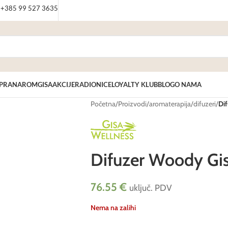
: +385 99 527 3635
PRANAROM
GISA
AKCIJE
RADIONICE
LOYALTY KLUB
BLOG
O NAMA
Početna
/
Proizvodi
/
aromaterapija
/
difuzeri
/
Di
Difuzer Woody Gis
76.55
€
uključ. PDV
Nema na zalihi