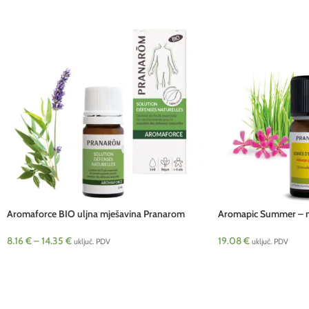
Aromaforce BIO uljna mješavina Pranarom
Aromapic Summer – mj
10 ml Pranarom
8.16
€
–
14.35
€
19.08
€
uključ. PDV
uključ. PDV