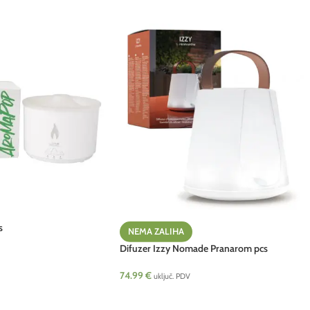
s
NEMA ZALIHA
Difuzer Izzy Nomade Pranarom pcs
74.99
€
uključ. PDV