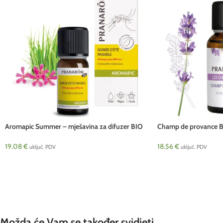
Aromapic Summer – mješavina za difuzer BIO
Champ de provance BI
10 ml Pranarom
30 ml Pranarom
19.08
€
18.56
€
uključ. PDV
uključ. PDV
Možda će Vam se također svidjeti