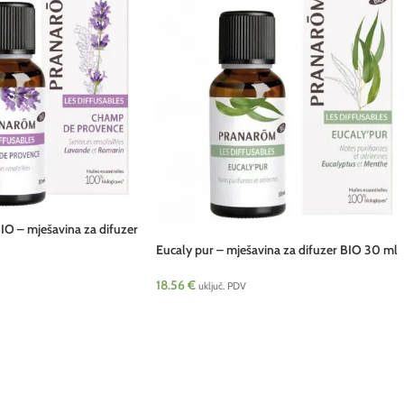
O – mješavina za difuzer
Eucaly pur – mješavina za difuzer BIO 30 ml
Pranarom
18.56
€
uključ. PDV