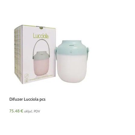
Difuzer Lucciola pcs
Difuzer Pandora G
75.48
€
uključ. PDV
75.11
€
uključ. PDV