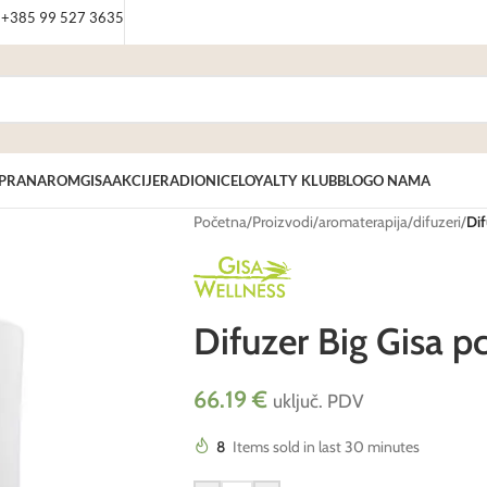
: +385 99 527 3635
PRANAROM
GISA
AKCIJE
RADIONICE
LOYALTY KLUB
BLOG
O NAMA
Početna
/
Proizvodi
/
aromaterapija
/
difuzeri
/
Dif
Difuzer Big Gisa p
66.19
€
uključ. PDV
8
Items sold in last 30 minutes