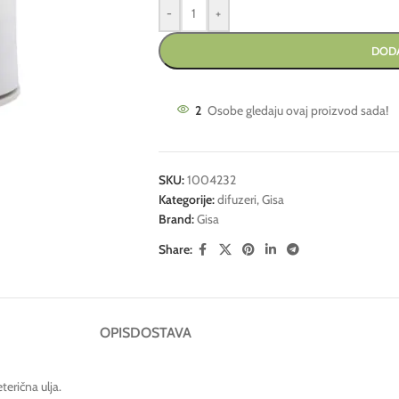
-
+
DODA
2
Osobe gledaju ovaj proizvod sada!
SKU:
1004232
Kategorije:
difuzeri
,
Gisa
Brand:
Gisa
Share:
OPIS
DOSTAVA
terična ulja.