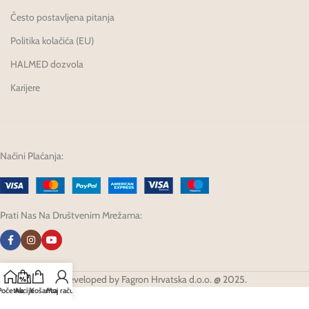
Često postavljena pitanja
Politika kolačića (EU)
HALMED dozvola
Karijere
Načini Plaćanja:
Prati Nas Na Društvenim Mrežama:
Developed by Fagron Hrvatska d.o.o. @ 2025.
Početna
Akcije
Košarica
Moj račun