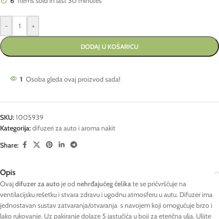
6
Items sold in last 30 minutes
-
+
DODAJ U KOŠARICU
1
Osoba gleda ovaj proizvod sada!
SKU:
1005939
Kategorija:
difuzeri za auto i aroma nakit
Share:
Opis
Ovaj
difuzer za auto
je od
nehrđajućeg čelika
te se pričvršćuje na
ventilacijsku rešetku i stvara zdravu i ugodnu atmosferu u autu. Difuzer ima
jednostavan sustav zatvaranja/otvaranja s navojem koji omogućuje brzo i
lako rukovanje. Uz pakiranje dolaze 5 jastučića u boji za eterična ulja. Ulijte