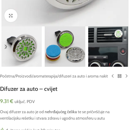
Click to enlarge
Početna
/
Proizvodi
/
aromaterapija
/
difuzeri za auto i aroma nakit
Difuzer za auto – cvijet
9.31
€
uključ. PDV
Ovaj difuzer za auto je od
nehrđajućeg čelika
te se pričvršćuje na
ventilacijsku rešetku i stvara zdravu i ugodnu atmosferu u autu