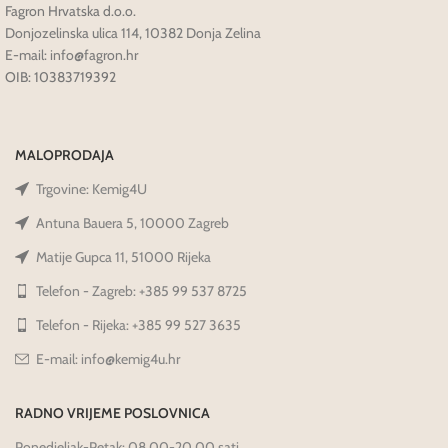
Fagron Hrvatska d.o.o.
Donjozelinska ulica 114, 10382 Donja Zelina
E-mail: info@fagron.hr
OIB: 10383719392
MALOPRODAJA
Trgovine: Kemig4U
Antuna Bauera 5, 10000 Zagreb
Matije Gupca 11, 51000 Rijeka
Telefon - Zagreb: +385 99 537 8725
Telefon - Rijeka: +385 99 527 3635
E-mail: info@kemig4u.hr
RADNO VRIJEME POSLOVNICA
Ponedjeljak-Petak: 08.00-20.00 sati