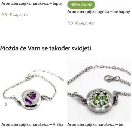
Aromaterapijska narukvica – leptir
NEMA ZALIHA
Aromaterapijska ogrlica – be happy
9.31
€
uključ. PDV
9.31
€
DODAJ U KOŠARICU
uključ. PDV
PROČITAJ VIŠE
Možda će Vam se također svidjeti
Aromaterapijska narukvica – Afrika
Aromaterapijska narukvica – be
happy