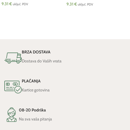
9.31
€
9.31
€
uključ. PDV
uključ. PDV
DODAJ U KOŠARICU
DODAJ U KOŠARICU
BRZA DOSTAVA
Dostava do Vaših vrata
PLAĆANJA
Kartice gotovina
08-20 Podrška
Na sva vaša pitanja